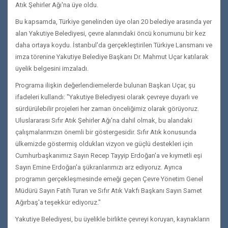
Atık Şehirler Ağı'na üye oldu.
Bu kapsamda, Türkiye genelinden üye olan 20 belediye arasında yer
alan Yakutiye Belediyesi, çevre alanındaki öncü konumunu bir kez
daha ortaya koydu. İstanbul'da gerçekleştirilen Türkiye Lansmanı ve
imza törenine Yakutiye Belediye Başkanı Dr. Mahmut Uçar katılarak
üyelik belgesini imzaladı.
Programa ilişkin değerlendiemelerde bulunan Başkan Uçar, şu
ifadeleri kullandı: "Yakutiye Belediyesi olarak çevreye duyarlı ve
sürdürülebilir projeleri her zaman önceliğimiz olarak görüyoruz.
Uluslararası Sıfır Atık Şehirler Ağı'na dahil olmak, bu alandaki
çalışmalarımızın önemli bir göstergesidir. Sıfır Atık konusunda
ülkemizde göstermiş oldukları vizyon ve güçlü destekleri için
Cumhurbaşkanımız Sayın Recep Tayyip Erdoğan'a ve kıymetli eşi
Sayın Emine Erdoğan'a şükranlarımızı arz ediyoruz. Ayrıca
programın gerçekleşmesinde emeği geçen Çevre Yönetim Genel
Müdürü Sayın Fatih Turan ve Sıfır Atık Vakfı Başkanı Sayın Samet
Ağırbaş'a teşekkür ediyoruz."
Yakutiye Belediyesi, bu üyelikle birlikte çevreyi koruyan, kaynakların