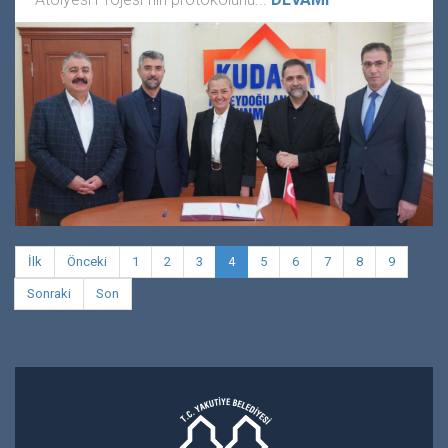
İlk
Önceki
1
2
3
4
5
6
7
8
9
Sonraki
Son