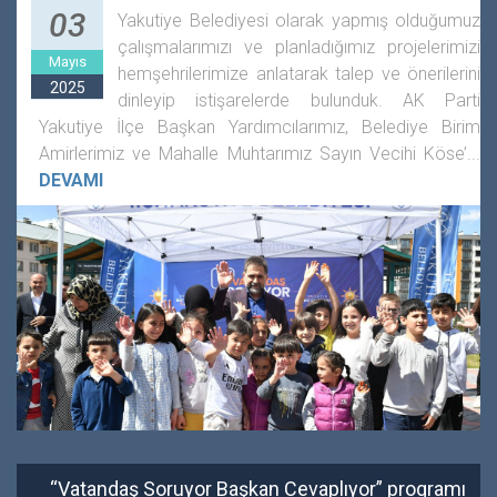
03
Yakutiye Belediyesi olarak yapmış olduğumuz
çalışmalarımızı ve planladığımız projelerimizi
Mayıs
hemşehrilerimize anlatarak talep ve önerilerini
2025
dinleyip istişarelerde bulunduk. AK Parti
Yakutiye İlçe Başkan Yardımcılarımız, Belediye Birim
Amirlerimiz ve Mahalle Muhtarımız Sayın Vecihi Köse’...
DEVAMI
“Vatandaş Soruyor Başkan Cevaplıyor” programı