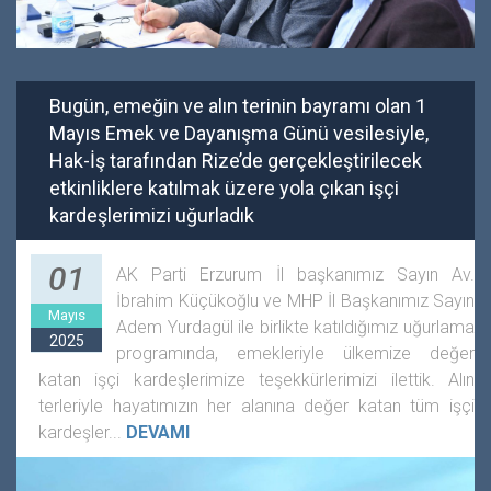
Bugün, emeğin ve alın terinin bayramı olan 1
Mayıs Emek ve Dayanışma Günü vesilesiyle,
Hak-İş tarafından Rize’de gerçekleştirilecek
etkinliklere katılmak üzere yola çıkan işçi
kardeşlerimizi uğurladık
01
AK Parti Erzurum İl başkanımız Sayın Av.
İbrahim Küçükoğlu ve MHP İl Başkanımız Sayın
Mayıs
Adem Yurdagül ile birlikte katıldığımız uğurlama
2025
programında, emekleriyle ülkemize değer
katan işçi kardeşlerimize teşekkürlerimizi ilettik. Alın
terleriyle hayatımızın her alanına değer katan tüm işçi
kardeşler...
DEVAMI