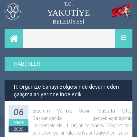
T.C.
YAKUTİYE
BELEDİYESİ
HABERLER
II. Organize Sanayi Bölgesi'nde devam eden
çalışmaları yerinde inceledik
06
Erzurum Valimiz Sayın Mustafa Çiftçi
Başkanlığında gerçekleştirdiğimiz
Mayıs
incelemelerde, II. Organize Sanayi Bölgemizde
2025
yürütülen çalışmalar, altyapı faaliyetleri, yapımı