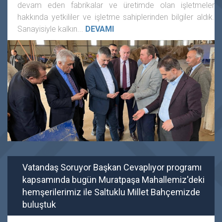
devam eden fabrikalar ve üretimde olan işletmeler
hakkında yetkililer ve işletme sahiplerinden bilgiler aldık.
Sanayisiyle kalkın...
DEVAMI
Vatandaş Soruyor Başkan Cevaplıyor programı
kapsamında bugün Muratpaşa Mahallemiz'deki
hemşerilerimiz ile Saltuklu Millet Bahçemizde
buluştuk