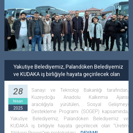
Yakutiye Belediyemiz, Palandöken Belediyemiz
ve KUDAKA iş birliğiyle hayata geçirilecek olan
28
Sanayi ve Teknoloji Bakanlığı tarafından,
Kuzeydoğu Anadolu Kalkınma Ajansı
Nisan
aracılığıyla yürütülen, Sosyal Gelişmeyi
2025
Destekleme Programı (SOGEP) kapsamında;
Yakutiye Belediyemiz, Palandöken Belediyemiz ve
KUDAKA iş birliğiyle hayata geçirilecek olan "Üretim
Atölyesi Projesi"nin protokolünü...
DEVAMI