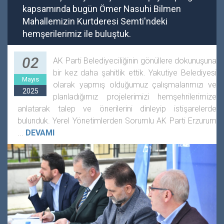
kapsamında bugün Ömer Nasuhi Bilmen
Mahallemizin Kurtderesi Semti'ndeki
hemşerilerimiz ile buluştuk.
02
AK Parti Belediyeciliğinin gönüllere dokunuşuna
bir kez daha şahitlik ettik. Yakutiye Belediyesi
Mayıs
olarak yapmış olduğumuz çalışmalarımızı ve
2025
planladığımız projelerimizi hemşehrilerimize
anlatarak talep ve önerilerini dinleyip istişarelerde
bulunduk. Yerel Yönetimlerden Sorumlu AK Parti Erzurum
...
DEVAMI