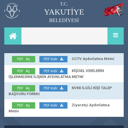
T.C.
YAKUTİYE
BELEDİYESİ
CCTV Aydınlatma Metni
PDF Aç
PDF İndir
KİŞİSEL VERİLERİN
PDF Aç
PDF İndir
İŞLENMESİNE İLİŞKİN AYDINLATMA METNİ
KVKK İLGİLİ KİŞİ TALEP
PDF Aç
PDF İndir
BAŞVURU FORMU
Ziyaretçi Aydınlatma
PDF Aç
PDF İndir
Metni