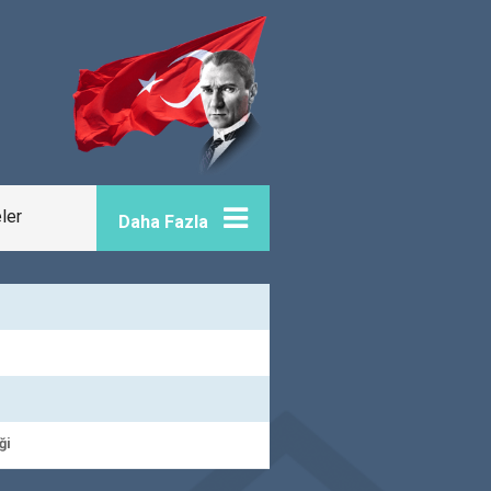
eler
Daha Fazla
ği