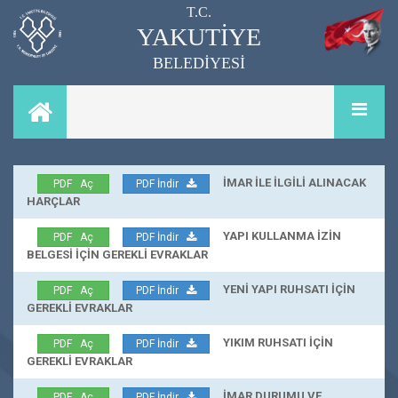
T.C.
YAKUTİYE
BELEDİYESİ
İMAR İLE İLGİLİ ALINACAK
PDF Aç
PDF İndir
HARÇLAR
YAPI KULLANMA İZİN
PDF Aç
PDF İndir
BELGESİ İÇİN GEREKLİ EVRAKLAR
YENİ YAPI RUHSATI İÇİN
PDF Aç
PDF İndir
GEREKLİ EVRAKLAR
YIKIM RUHSATI İÇİN
PDF Aç
PDF İndir
GEREKLİ EVRAKLAR
İMAR DURUMU VE
PDF Aç
PDF İndir