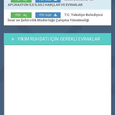
APLİKASYON İLE İLGİLİ HARÇLAR VE EVRAKLAR
T.C. Yakutiye Belediyesi
PDF Aç
PDF İndir
İmar ve Şehircilik Müdürlüğü Çalışma Yönetmeliği
YIKIM RUHSATI İÇİN GEREKLİ EVRAKLAR