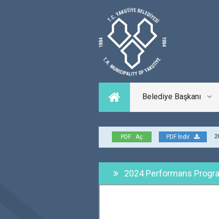
Belediye Başkanı
202
PDF Aç
PDF İndir
2024 Performans Progr