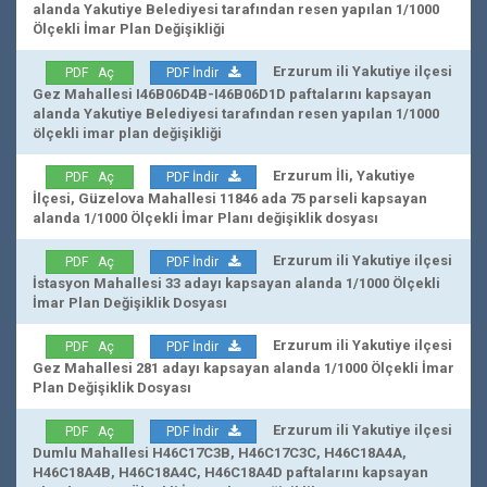
alanda Yakutiye Belediyesi tarafından resen yapılan 1/1000
Ölçekli İmar Plan Değişikliği
Erzurum ili Yakutiye ilçesi
PDF Aç
PDF İndir
Gez Mahallesi I46B06D4B-I46B06D1D paftalarını kapsayan
alanda Yakutiye Belediyesi tarafından resen yapılan 1/1000
ölçekli imar plan değişikliği
Erzurum İli, Yakutiye
PDF Aç
PDF İndir
İlçesi, Güzelova Mahallesi 11846 ada 75 parseli kapsayan
alanda 1/1000 Ölçekli İmar Planı değişiklik dosyası
Erzurum ili Yakutiye ilçesi
PDF Aç
PDF İndir
İstasyon Mahallesi 33 adayı kapsayan alanda 1/1000 Ölçekli
İmar Plan Değişiklik Dosyası
Erzurum ili Yakutiye ilçesi
PDF Aç
PDF İndir
Gez Mahallesi 281 adayı kapsayan alanda 1/1000 Ölçekli İmar
Plan Değişiklik Dosyası
Erzurum ili Yakutiye ilçesi
PDF Aç
PDF İndir
Dumlu Mahallesi H46C17C3B, H46C17C3C, H46C18A4A,
H46C18A4B, H46C18A4C, H46C18A4D paftalarını kapsayan