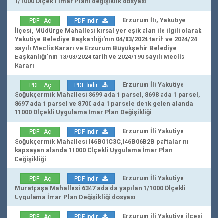
1/1000 Ölçekli İmar Planı değişiklik dosyası
Erzurum İli, Yakutiye
PDF Aç
PDF İndir
İlçesi, Müdürge Mahallesi kırsal yerleşik alan ile ilgili olarak
Yakutiye Belediye Başkanlığı'nın 04/03/2024 tarih ve 2024/24
sayılı Meclis Kararı ve Erzurum Büyükşehir Belediye
Başkanlığı'nın 13/03/2024 tarih ve 2024/190 sayılı Meclis
Kararı
Erzurum İli Yakutiye
PDF Aç
PDF İndir
Soğukçermik Mahallesi 8699 ada 1 parsel, 8698 ada 1 parsel,
8697 ada 1 parsel ve 8700 ada 1 parsele denk gelen alanda
11000 Ölçekli Uygulama İmar Plan Değişikliği
Erzurum İli Yakutiye
PDF Aç
PDF İndir
Soğukçermik Mahallesi I46B01C3C,I46B06B2B paftalarını
kapsayan alanda 11000 Ölçekli Uygulama İmar Plan
Değişikliği
Erzurum İli Yakutiye
PDF Aç
PDF İndir
Muratpaşa Mahallesi 6347 ada da yapılan 1/1000 Ölçekli
Uygulama İmar Plan Değişikliği dosyası
Erzurum ili Yakutiye ilçesi
PDF Aç
PDF İndir