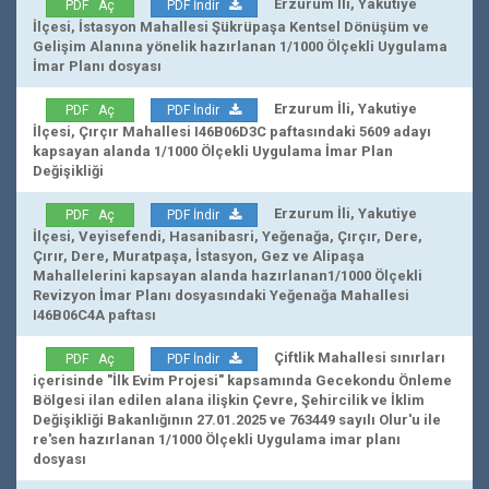
Erzurum İli, Yakutiye
PDF Aç
PDF İndir
İlçesi, İstasyon Mahallesi Şükrüpaşa Kentsel Dönüşüm ve
Gelişim Alanına yönelik hazırlanan 1/1000 Ölçekli Uygulama
İmar Planı dosyası
Erzurum İli, Yakutiye
PDF Aç
PDF İndir
İlçesi, Çırçır Mahallesi I46B06D3C paftasındaki 5609 adayı
kapsayan alanda 1/1000 Ölçekli Uygulama İmar Plan
Değişikliği
Erzurum İli, Yakutiye
PDF Aç
PDF İndir
İlçesi, Veyisefendi, Hasanibasri, Yeğenağa, Çırçır, Dere,
Çırır, Dere, Muratpaşa, İstasyon, Gez ve Alipaşa
Mahallelerini kapsayan alanda hazırlanan1/1000 Ölçekli
Revizyon İmar Planı dosyasındaki Yeğenağa Mahallesi
I46B06C4A paftası
Çiftlik Mahallesi sınırları
PDF Aç
PDF İndir
içerisinde "İlk Evim Projesi" kapsamında Gecekondu Önleme
Bölgesi ilan edilen alana ilişkin Çevre, Şehircilik ve İklim
Değişikliği Bakanlığının 27.01.2025 ve 763449 sayılı Olur'u ile
re'sen hazırlanan 1/1000 Ölçekli Uygulama imar planı
dosyası