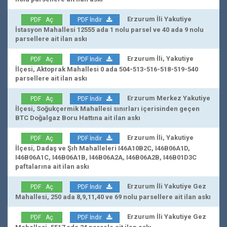
Erzurum İli Yakutiye
PDF Aç
PDF İndir
İstasyon Mahallesi 12555 ada 1 nolu parsel ve 40 ada 9 nolu
parsellere ait ilan askı
Erzurum İli, Yakutiye
PDF Aç
PDF İndir
İlçesi, Aktoprak Mahallesi 0 ada 504-513-516-518-519-540
parsellere ait ilan askı
Erzurum Merkez Yakutiye
PDF Aç
PDF İndir
İlçesi, Soğukçermik Mahallesi sınırları içerisinden geçen
BTC Doğalgaz Boru Hattına ait ilan askı
Erzurum İli, Yakutiye
PDF Aç
PDF İndir
İlçesi, Dadaş ve Şıh Mahalleleri I46A10B2C, I46B06A1D,
I46B06A1C, I46B06A1B, I46B06A2A, I46B06A2B, I46B01D3C
paftalarına ait ilan askı
Erzurum İli Yakutiye Gez
PDF Aç
PDF İndir
Mahallesi, 250 ada 8,9,11,40 ve 69 nolu parsellere ait ilan askı
Erzurum İli Yakutiye Gez
PDF Aç
PDF İndir