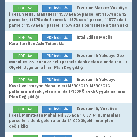
Erzurum Merkez Yakutiye
PDF Aç
PDF İndir
İlçesi, Yerlisu Mahallesi 11573 ada 56 parseller; 11574 ada 12
parseller; 11575 ada 5 parsel; 11576 ada 1 parsel; 11577 ada 1
parsel; 11578 ada 1 parsel; 11579 ada 1 parsellere ait ilan askı
İptal Edilen Meclis
PDF Aç
PDF İndir
Kararları İlan Askı Tutanakları
Erzurum İli Yakutiye Gez
PDF Aç
PDF İndir
Mahallesi 5517 ada 35 nolu parsele denk gelen alanda 1/1000
Ölçekli Uygulama İmar Plan Değişikliği
Erzurum İli Yakutiye
PDF Aç
PDF İndir
Kavak ve İstasyon Mahalleleri I46B06C1D, I46B06C1C
paftalarına denk gelen alanda 1/1000 Ölçekli Uygulama İmar
Plan Değişikliği
Erzurum İli, Yakutiye
PDF Aç
PDF İndir
İlçesi, Muratpaşa Mahallesi 875 ada 17, 57, 61 numaraları
parsellere denk gelen alanda 1/1000 ölçekli imar plan
değişikliği