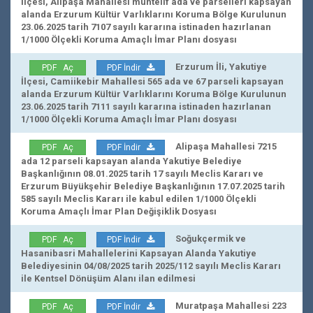
İlçesi, Alipaşa Mahallesi muhtelif ada ve parselleri kapsayan
alanda Erzurum Kültür Varlıklarını Koruma Bölge Kurulunun
23.06.2025 tarih 7107 sayılı kararına istinaden hazırlanan
1/1000 Ölçekli Koruma Amaçlı İmar Planı dosyası
Erzurum İli, Yakutiye
PDF Aç
PDF İndir
İlçesi, Camiikebir Mahallesi 565 ada ve 67 parseli kapsayan
alanda Erzurum Kültür Varlıklarını Koruma Bölge Kurulunun
23.06.2025 tarih 7111 sayılı kararına istinaden hazırlanan
1/1000 Ölçekli Koruma Amaçlı İmar Planı dosyası
Alipaşa Mahallesi 7215
PDF Aç
PDF İndir
ada 12 parseli kapsayan alanda Yakutiye Belediye
Başkanlığının 08.01.2025 tarih 17 sayılı Meclis Kararı ve
Erzurum Büyükşehir Belediye Başkanlığının 17.07.2025 tarih
585 sayılı Meclis Kararı ile kabul edilen 1/1000 Ölçekli
Koruma Amaçlı İmar Plan Değişiklik Dosyası
Soğukçermik ve
PDF Aç
PDF İndir
Hasanibasri Mahallelerini Kapsayan Alanda Yakutiye
Belediyesinin 04/08/2025 tarih 2025/112 sayılı Meclis Kararı
ile Kentsel Dönüşüm Alanı ilan edilmesi
Muratpaşa Mahallesi 223
PDF Aç
PDF İndir