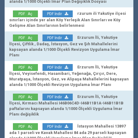
alanda 1/1000 Ölçekli İmar Plan Değişiklik Dosyası
rzurum ili Yakutiye ilçesi
PDF Aç
PDF İndir
sınırları içinde yer alan Köy Yerleşik Alan Sınırları ve Köy
Gelişme Alan Sınırlarının belirlenmesi
Erzurum İli, Yakutiye
PDF Aç
PDF İndir
İlçesi, Çiftlik , Dadaş, İstasyon, Gez ve Şıh Mahallelerini
kapsayan alanda 1/1000 Ölçekli Revizyon Uygulama İmar
Planı
Erzurum İli, Yakutiye
PDF Aç
PDF İndir
İlçesi, Veyisefendi, Hasanibari, Yeğenağa, Çırçır, Dere,
Muratpaşa, İstasyon, Gez, ve Alipaşa Mahallelerini kapsayan
alanda 1/1000 Ölçekli Revizyon Uygulama İmar Planı
Erzurum İli, Yakutiye
PDF Aç
PDF İndir
İlçesi, Kırmacı Mahallesi I46B06C4D-I46B11B1A-I46B11B1B
paftalarını kapsayan alanda 1/1000 Ölçekli Uygulama İmar
Planı değişiklik
İstasyon Mahallesi 13897
PDF Aç
PDF İndir
ada 1 parseli ve Kavak Mahallesi 84 ada 29 parseli kapsayan