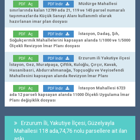
Müdürge Mahallesi
PDF Aç
PDF İndir
sınırlarında kalan 12789 ada 21, 119 ve 145 parsel numaralı
taşınmazlarda Küçük Sanayi Alanı kullanımlı olarak
hazırlanan imar plan dosyası
İstasyon, Dadaş, Şıh,
PDF Aç
PDF İndir
Soğukçermik Mahallelerini kapsayan alanda 1/1000 ve 1/5000
Ölçekli Revizyon İmar Planı dosyası
Erzurum ili Yakutiye ilçesi
PDF Aç
PDF İndir
İstayon, Gez, Muratpaşa, Çiftlik, Kuloğlu, Çırçır, Kavak,
Hasanibasri, Abdurrahmanağa, Topçuoğlu ve Veyisefendi
Mahallesini kapsayan alanda Revizyon İmar Planı
İstasyon Mahallesi 6723
PDF Aç
PDF İndir
ada 12 parseli kapsayan alanda 11000 Ölçekli Uygulama İmar
Planı değişiklik dosyası
Erzurum İli, Yakutiye İlçesi, Güzelyayla
Mahallesi 118 ada,74,76 nolu parsellere ait ilan
askı