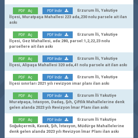
Erzurum İli, Yakutiye
PDF Aç
PDF İndir
İlçesi, Muratpaşa Mahallesi 223 ada,230 nolu parsele ait ilan
askı
Erzurum İli, Yakutiye
PDF Aç
PDF İndir
İlçesi, Gez Mahallesi, ada:280, parsel:1,2,22,23 nolu
parsellere ait ilan askı
Erzurum İli, Yakutiye
PDF Aç
PDF İndir
İlçesi, Alipaşa Mahallesi 320 ada,41 nolu parsele ait ilan askı
Erzurum İli, Yakutiye
PDF Aç
PDF İndir
İlçesi sınırları 2021 yılı revizyon imar planı ilan askı
Erzurum İli Yakutiye
PDF Aç
PDF İndir
Muratpaşa, İstasyon, Dadaş, Şıh, Çiftlik Mahallelerine denk
gelen alanda 2023 yılı Revizyon İmar Planı ilan askı
Erzurum İli Yakutiye
PDF Aç
PDF İndir
Soğukçermik, Kavak, Şıh, İstasyon, Müdürge Mahallelerine
denk gelen alanda 2023 yılı Revizyon İmar Planı ilan askı