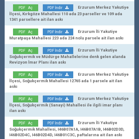
Erzurum Merkez Yakutiye
PDF Aç
PDF İndir
İlçesi, Kırkgöze Mahallesi 110 ada 23 parseller ve 109 ada
1341 parsellere ait ilan askı
Erzurum İli Yakutiye
PDF Aç
PDF İndir
Muratpaşa Mahallesi 223 ada 224 nolu parsele ait ilan askı
Erzurum İli Yakutiye
PDF Aç
PDF İndir
Soğukçermik ve Müdürge Mahallelerine denk gelen alanda
Revizyon İmar Planı ilan askı
Erzurum Merkez Yakutiye
PDF Aç
PDF İndir
İlçesi, Soğukçermik Mahallesi 12765 ada 1 parsele ait ilan
askı
Erzurum Merkez Yakutiye
PDF Aç
PDF İndir
İlçesi, Soğukçermik (Sanayi) Mahallesi ile ilgili imar planı
ilan askı
Erzurum İli Yakutiye
PDF Aç
PDF İndir
Soğukçermik Mahallesi, I46B07A1A, I46B07A1B, I46B02D3D,
I46B02D4C, I46B02D4D, I46B01C3C, paftalarına ait ilan askı