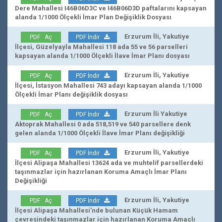
Dere Mahallesi I46B06D3C ve I46B06D3D paftalarını kapsayan
alanda 1/1000 Ölçekli İmar Plan Değişiklik Dosyası
Erzurum İli, Yakutiye
PDF Aç
PDF İndir
İlçesi, Güzelyayla Mahallesi 118 ada 55 ve 56 parselleri
kapsayan alanda 1/1000 Ölçekli İlave İmar Planı dosyası
Erzurum İli, Yakutiye
PDF Aç
PDF İndir
İlçesi, İstasyon Mahallesi 743 adayı kapsayan alanda 1/1000
Ölçekli İmar Planı değişiklik dosyası
Erzurum İli Yakutiye
PDF Aç
PDF İndir
Aktoprak Mahallesi 0 ada 518,519 ve 540 parsellere denk
gelen alanda 1/1000 Ölçekli İlave İmar Planı değişikliği
Erzurum İli, Yakutiye
PDF Aç
PDF İndir
İlçesi Alipaşa Mahallesi 13624 ada ve muhtelif parsellerdeki
taşınmazlar için hazırlanan Koruma Amaçlı İmar Planı
Değişikliği
Erzurum İli, Yakutiye
PDF Aç
PDF İndir
İlçesi Alipaşa Mahallesi'nde bulunan Küçük Hamam
çevresindeki taşınmazlar için hazırlanan Koruma Amaçlı