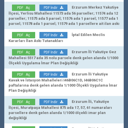
Erzurum Merkez Yakutiye
PDF Aç
PDF İndir
İlçesi, Yerlisu Mahallesi 11573 ada 56 parseller; 11574 ada 12
parseller; 11575 ada 5 parsel; 11576 ada 1 parsel; 11577 ada 1
parsel; 11578 ada 1 parsel; 11579 ada 1 parsellere ait ilan askı
İptal Edilen Meclis
PDF Aç
PDF İndir
Kararları İlan Askı Tutanakları
Erzurum İli Yakutiye Gez
PDF Aç
PDF İndir
Mahallesi 5517 ada 35 nolu parsele denk gelen alanda 1/1000
Ölçekli Uygulama İmar Plan Değişikliği
Erzurum İli Yakutiye
PDF Aç
PDF İndir
Kavak ve İstasyon Mahalleleri I46B06C1D, I46B06C1C
paftalarına denk gelen alanda 1/1000 Ölçekli Uygulama İmar
Plan Değişikliği
Erzurum İli, Yakutiye
PDF Aç
PDF İndir
İlçesi, Muratpaşa Mahallesi 875 ada 17, 57, 61 numaraları
parsellere denk gelen alanda 1/1000 ölçekli imar plan
değişikliği