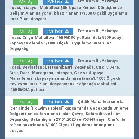
Erzurum İli, Yakutiye
PDF Aç
PDF İndir
İlçesi, İstasyon Mahallesi Şükrüpaşa Kentsel Dönüşüm ve
Gelişim Alanına yönelik hazırlanan 1/1000 Ölçekli Uygulama
İmar Planı dosyası
Erzurum İli, Yakutiye
PDF Aç
PDF İndir
İlçesi, Çırçır Mahallesi I46B06D3C paftasındaki 5609 adayı
kapsayan alanda 1/1000 Ölçekli Uygulama İmar Plan
Değişikliği
Erzurum İli, Yakutiye
PDF Aç
PDF İndir
İlçesi, Veyisefendi, Hasanibasri, Yeğenağa, Çırçır, Dere,
Çırır, Dere, Muratpaşa, İstasyon, Gez ve Alipaşa
Mahallelerini kapsayan alanda hazırlanan1/1000 Ölçekli
Revizyon İmar Planı dosyasındaki Yeğenağa Mahallesi
I46B06C4A paftası
Çiftlik Mahallesi sınırları
PDF Aç
PDF İndir
içerisinde "İlk Evim Projesi" kapsamında Gecekondu Önleme
Bölgesi ilan edilen alana ilişkin Çevre, Şehircilik ve İklim
Değişikliği Bakanlığının 27.01.2025 ve 763449 sayılı Olur'u ile
re'sen hazırlanan 1/1000 Ölçekli Uygulama imar planı
dosyası