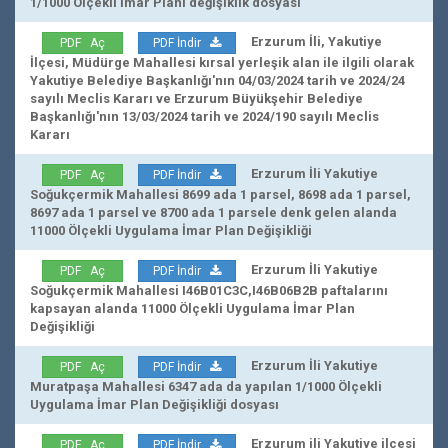
1/1000 Ölçekli İmar Planı değişiklik dosyası
Erzurum İli, Yakutiye
PDF Aç
PDF İndir
İlçesi, Müdürge Mahallesi kırsal yerleşik alan ile ilgili olarak
Yakutiye Belediye Başkanlığı'nın 04/03/2024 tarih ve 2024/24
sayılı Meclis Kararı ve Erzurum Büyükşehir Belediye
Başkanlığı'nın 13/03/2024 tarih ve 2024/190 sayılı Meclis
Kararı
Erzurum İli Yakutiye
PDF Aç
PDF İndir
Soğukçermik Mahallesi 8699 ada 1 parsel, 8698 ada 1 parsel,
8697 ada 1 parsel ve 8700 ada 1 parsele denk gelen alanda
11000 Ölçekli Uygulama İmar Plan Değişikliği
Erzurum İli Yakutiye
PDF Aç
PDF İndir
Soğukçermik Mahallesi I46B01C3C,I46B06B2B paftalarını
kapsayan alanda 11000 Ölçekli Uygulama İmar Plan
Değişikliği
Erzurum İli Yakutiye
PDF Aç
PDF İndir
Muratpaşa Mahallesi 6347 ada da yapılan 1/1000 Ölçekli
Uygulama İmar Plan Değişikliği dosyası
Erzurum ili Yakutiye ilçesi
PDF Aç
PDF İndir