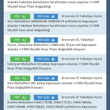
alanda Yakutiye Belediyesi tarafından resen yapılan 1/1000
Ölçekli İmar Plan Değişikliği
Erzurum ili Yakutiye ilçesi
PDF Aç
PDF İndir
Gez Mahallesi I46B06D4B-I46B06D1D paftalarını kapsayan
alanda Yakutiye Belediyesi tarafından resen yapılan 1/1000
ölçekli imar plan değişikliği
Erzurum İli, Yakutiye
PDF Aç
PDF İndir
İlçesi, Güzelova Mahallesi 11846 ada 75 parseli kapsayan
alanda 1/1000 Ölçekli İmar Planı değişiklik dosyası
Erzurum ili Yakutiye ilçesi
PDF Aç
PDF İndir
İstasyon Mahallesi 33 adayı kapsayan alanda 1/1000 Ölçekli
İmar Plan Değişiklik Dosyası
Erzurum ili Yakutiye ilçesi
PDF Aç
PDF İndir
Gez Mahallesi 281 adayı kapsayan alanda 1/1000 Ölçekli İmar
Plan Değişiklik Dosyası
Erzurum ili Yakutiye ilçesi
PDF Aç
PDF İndir
Dumlu Mahallesi H46C17C3B, H46C17C3C, H46C18A4A,
H46C18A4B, H46C18A4C, H46C18A4D paftalarını kapsayan