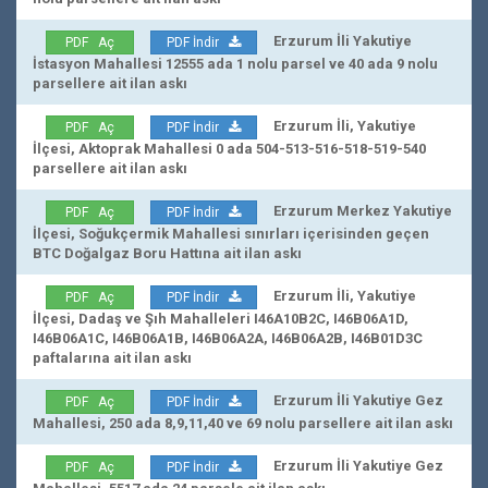
Erzurum İli Yakutiye
PDF Aç
PDF İndir
İstasyon Mahallesi 12555 ada 1 nolu parsel ve 40 ada 9 nolu
parsellere ait ilan askı
Erzurum İli, Yakutiye
PDF Aç
PDF İndir
İlçesi, Aktoprak Mahallesi 0 ada 504-513-516-518-519-540
parsellere ait ilan askı
Erzurum Merkez Yakutiye
PDF Aç
PDF İndir
İlçesi, Soğukçermik Mahallesi sınırları içerisinden geçen
BTC Doğalgaz Boru Hattına ait ilan askı
Erzurum İli, Yakutiye
PDF Aç
PDF İndir
İlçesi, Dadaş ve Şıh Mahalleleri I46A10B2C, I46B06A1D,
I46B06A1C, I46B06A1B, I46B06A2A, I46B06A2B, I46B01D3C
paftalarına ait ilan askı
Erzurum İli Yakutiye Gez
PDF Aç
PDF İndir
Mahallesi, 250 ada 8,9,11,40 ve 69 nolu parsellere ait ilan askı
Erzurum İli Yakutiye Gez
PDF Aç
PDF İndir