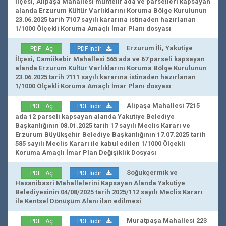
İlçesi, Alipaşa Mahallesi muhtelif ada ve parselleri kapsayan
alanda Erzurum Kültür Varlıklarını Koruma Bölge Kurulunun
23.06.2025 tarih 7107 sayılı kararına istinaden hazırlanan
1/1000 Ölçekli Koruma Amaçlı İmar Planı dosyası
Erzurum İli, Yakutiye
PDF Aç
PDF İndir
İlçesi, Camiikebir Mahallesi 565 ada ve 67 parseli kapsayan
alanda Erzurum Kültür Varlıklarını Koruma Bölge Kurulunun
23.06.2025 tarih 7111 sayılı kararına istinaden hazırlanan
1/1000 Ölçekli Koruma Amaçlı İmar Planı dosyası
Alipaşa Mahallesi 7215
PDF Aç
PDF İndir
ada 12 parseli kapsayan alanda Yakutiye Belediye
Başkanlığının 08.01.2025 tarih 17 sayılı Meclis Kararı ve
Erzurum Büyükşehir Belediye Başkanlığının 17.07.2025 tarih
585 sayılı Meclis Kararı ile kabul edilen 1/1000 Ölçekli
Koruma Amaçlı İmar Plan Değişiklik Dosyası
Soğukçermik ve
PDF Aç
PDF İndir
Hasanibasri Mahallelerini Kapsayan Alanda Yakutiye
Belediyesinin 04/08/2025 tarih 2025/112 sayılı Meclis Kararı
ile Kentsel Dönüşüm Alanı ilan edilmesi
Muratpaşa Mahallesi 223
PDF Aç
PDF İndir