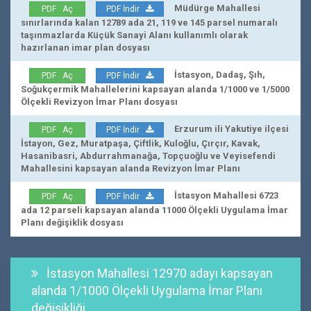
Müdürge Mahallesi
PDF Aç
PDF İndir
sınırlarında kalan 12789 ada 21, 119 ve 145 parsel numaralı
taşınmazlarda Küçük Sanayi Alanı kullanımlı olarak
hazırlanan imar plan dosyası
İstasyon, Dadaş, Şıh,
PDF Aç
PDF İndir
Soğukçermik Mahallelerini kapsayan alanda 1/1000 ve 1/5000
Ölçekli Revizyon İmar Planı dosyası
Erzurum ili Yakutiye ilçesi
PDF Aç
PDF İndir
İstayon, Gez, Muratpaşa, Çiftlik, Kuloğlu, Çırçır, Kavak,
Hasanibasri, Abdurrahmanağa, Topçuoğlu ve Veyisefendi
Mahallesini kapsayan alanda Revizyon İmar Planı
İstasyon Mahallesi 6723
PDF Aç
PDF İndir
ada 12 parseli kapsayan alanda 11000 Ölçekli Uygulama İmar
Planı değişiklik dosyası
İstasyon Mahallesi 12970 adayı kapsayan
alanda 1/1000 Ölçekli Uygulama İmar Planı
değişikliği