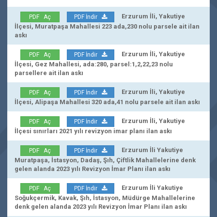
Erzurum İli, Yakutiye
PDF Aç
PDF İndir
İlçesi, Muratpaşa Mahallesi 223 ada,230 nolu parsele ait ilan
askı
Erzurum İli, Yakutiye
PDF Aç
PDF İndir
İlçesi, Gez Mahallesi, ada:280, parsel:1,2,22,23 nolu
parsellere ait ilan askı
Erzurum İli, Yakutiye
PDF Aç
PDF İndir
İlçesi, Alipaşa Mahallesi 320 ada,41 nolu parsele ait ilan askı
Erzurum İli, Yakutiye
PDF Aç
PDF İndir
İlçesi sınırları 2021 yılı revizyon imar planı ilan askı
Erzurum İli Yakutiye
PDF Aç
PDF İndir
Muratpaşa, İstasyon, Dadaş, Şıh, Çiftlik Mahallelerine denk
gelen alanda 2023 yılı Revizyon İmar Planı ilan askı
Erzurum İli Yakutiye
PDF Aç
PDF İndir
Soğukçermik, Kavak, Şıh, İstasyon, Müdürge Mahallelerine
denk gelen alanda 2023 yılı Revizyon İmar Planı ilan askı