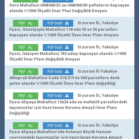
Dere Mahallesi I46B06D3C ve I46B06D3D paftalarını kapsayan
alanda 1/1000 Ölçekli İmar Plan Değişiklik Dosyası
Erzurum İli, Yakutiye
PDF Aç
PDF İndir
İlçesi, Güzelyayla Mahallesi 118 ada 55 ve 56 parselleri
kapsayan alanda 1/1000 Ölçekli İlave İmar Planı dosyası
Erzurum İli, Yakutiye
PDF Aç
PDF İndir
İlçesi, İstasyon Mahallesi 743 adayı kapsayan alanda 1/1000
Ölçekli İmar Planı değişiklik dosyası
Erzurum İli Yakutiye
PDF Aç
PDF İndir
Aktoprak Mahallesi 0 ada 518,519 ve 540 parsellere denk
gelen alanda 1/1000 Ölçekli İlave İmar Planı değişikliği
Erzurum İli, Yakutiye
PDF Aç
PDF İndir
İlçesi Alipaşa Mahallesi 13624 ada ve muhtelif parsellerdeki
taşınmazlar için hazırlanan Koruma Amaçlı İmar Planı
Değişikliği
Erzurum İli, Yakutiye
PDF Aç
PDF İndir
İlçesi Alipaşa Mahallesi'nde bulunan Küçük Hamam
çevresindeki taşınmazlar için hazırlanan Koruma Amaçlı