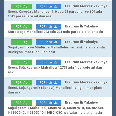
Erzurum Merkez Yakutiye
PDF Aç
PDF İndir
İlçesi, Kırkgöze Mahallesi 110 ada 23 parseller ve 109 ada
1341 parsellere ait ilan askı
Erzurum İli Yakutiye
PDF Aç
PDF İndir
Muratpaşa Mahallesi 223 ada 224 nolu parsele ait ilan askı
Erzurum İli Yakutiye
PDF Aç
PDF İndir
Soğukçermik ve Müdürge Mahallelerine denk gelen alanda
Revizyon İmar Planı ilan askı
Erzurum Merkez Yakutiye
PDF Aç
PDF İndir
İlçesi, Soğukçermik Mahallesi 12765 ada 1 parsele ait ilan
askı
Erzurum Merkez Yakutiye
PDF Aç
PDF İndir
İlçesi, Soğukçermik (Sanayi) Mahallesi ile ilgili imar planı
ilan askı
Erzurum İli Yakutiye
PDF Aç
PDF İndir
Soğukçermik Mahallesi, I46B07A1A, I46B07A1B, I46B02D3D,
I46B02D4C, I46B02D4D, I46B01C3C, paftalarına ait ilan askı