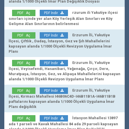
alanda 1/1000 Ölçekli İmar Plan Değişiklik Dosyası
rzurum ili Yakutiye ilçesi
PDF Aç
PDF İndir
sınırları içinde yer alan Köy Yerleşik Alan Sınırları ve Köy
Gelişme Alan Sınırlarının belirlenmesi
Erzurum İli, Yakutiye
PDF Aç
PDF İndir
İlçesi, Çiftlik , Dadaş, İstasyon, Gez ve Şıh Mahallelerini
kapsayan alanda 1/1000 Ölçekli Revizyon Uygulama İmar
Planı
Erzurum İli, Yakutiye
PDF Aç
PDF İndir
İlçesi, Veyisefendi, Hasanibari, Yeğenağa, Çırçır, Dere,
Muratpaşa, İstasyon, Gez, ve Alipaşa Mahallelerini kapsayan
alanda 1/1000 Ölçekli Revizyon Uygulama İmar Planı
Erzurum İli, Yakutiye
PDF Aç
PDF İndir
İlçesi, Kırmacı Mahallesi I46B06C4D-I46B11B1A-I46B11B1B
paftalarını kapsayan alanda 1/1000 Ölçekli Uygulama İmar
Planı değişiklik
İstasyon Mahallesi 13897
PDF Aç
PDF İndir
ada 1 parseli ve Kavak Mahallesi 84 ada 29 parseli kapsayan