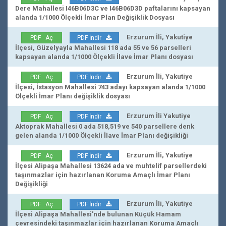
Dere Mahallesi I46B06D3C ve I46B06D3D paftalarını kapsayan
alanda 1/1000 Ölçekli İmar Plan Değişiklik Dosyası
Erzurum İli, Yakutiye
PDF Aç
PDF İndir
İlçesi, Güzelyayla Mahallesi 118 ada 55 ve 56 parselleri
kapsayan alanda 1/1000 Ölçekli İlave İmar Planı dosyası
Erzurum İli, Yakutiye
PDF Aç
PDF İndir
İlçesi, İstasyon Mahallesi 743 adayı kapsayan alanda 1/1000
Ölçekli İmar Planı değişiklik dosyası
Erzurum İli Yakutiye
PDF Aç
PDF İndir
Aktoprak Mahallesi 0 ada 518,519 ve 540 parsellere denk
gelen alanda 1/1000 Ölçekli İlave İmar Planı değişikliği
Erzurum İli, Yakutiye
PDF Aç
PDF İndir
İlçesi Alipaşa Mahallesi 13624 ada ve muhtelif parsellerdeki
taşınmazlar için hazırlanan Koruma Amaçlı İmar Planı
Değişikliği
Erzurum İli, Yakutiye
PDF Aç
PDF İndir
İlçesi Alipaşa Mahallesi'nde bulunan Küçük Hamam
çevresindeki taşınmazlar için hazırlanan Koruma Amaçlı