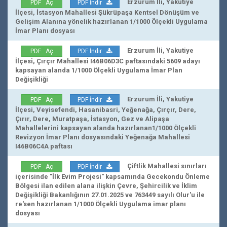
Erzurum İli, Yakutiye
PDF Aç
PDF İndir
İlçesi, İstasyon Mahallesi Şükrüpaşa Kentsel Dönüşüm ve
Gelişim Alanına yönelik hazırlanan 1/1000 Ölçekli Uygulama
İmar Planı dosyası
Erzurum İli, Yakutiye
PDF Aç
PDF İndir
İlçesi, Çırçır Mahallesi I46B06D3C paftasındaki 5609 adayı
kapsayan alanda 1/1000 Ölçekli Uygulama İmar Plan
Değişikliği
Erzurum İli, Yakutiye
PDF Aç
PDF İndir
İlçesi, Veyisefendi, Hasanibasri, Yeğenağa, Çırçır, Dere,
Çırır, Dere, Muratpaşa, İstasyon, Gez ve Alipaşa
Mahallelerini kapsayan alanda hazırlanan1/1000 Ölçekli
Revizyon İmar Planı dosyasındaki Yeğenağa Mahallesi
I46B06C4A paftası
Çiftlik Mahallesi sınırları
PDF Aç
PDF İndir
içerisinde "İlk Evim Projesi" kapsamında Gecekondu Önleme
Bölgesi ilan edilen alana ilişkin Çevre, Şehircilik ve İklim
Değişikliği Bakanlığının 27.01.2025 ve 763449 sayılı Olur'u ile
re'sen hazırlanan 1/1000 Ölçekli Uygulama imar planı
dosyası