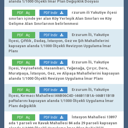
alanda 1/1000 Ölçekli İmar Plan Değişiklik Dosyası
rzurum ili Yakutiye ilçesi
PDF Aç
PDF İndir
sınırları içinde yer alan Köy Yerleşik Alan Sınırları ve Köy
Gelişme Alan Sınırlarının belirlenmesi
Erzurum İli, Yakutiye
PDF Aç
PDF İndir
İlçesi, Çiftlik , Dadaş, İstasyon, Gez ve Şıh Mahallelerini
kapsayan alanda 1/1000 Ölçekli Revizyon Uygulama İmar
Planı
Erzurum İli, Yakutiye
PDF Aç
PDF İndir
İlçesi, Veyisefendi, Hasanibari, Yeğenağa, Çırçır, Dere,
Muratpaşa, İstasyon, Gez, ve Alipaşa Mahallelerini kapsayan
alanda 1/1000 Ölçekli Revizyon Uygulama İmar Planı
Erzurum İli, Yakutiye
PDF Aç
PDF İndir
İlçesi, Kırmacı Mahallesi I46B06C4D-I46B11B1A-I46B11B1B
paftalarını kapsayan alanda 1/1000 Ölçekli Uygulama İmar
Planı değişiklik
İstasyon Mahallesi 13897
PDF Aç
PDF İndir
ada 1 parseli ve Kavak Mahallesi 84 ada 29 parseli kapsayan