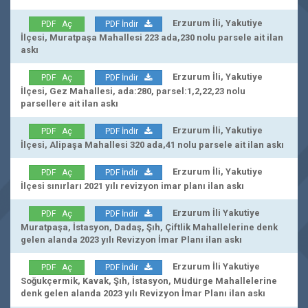
Erzurum İli, Yakutiye
PDF Aç
PDF İndir
İlçesi, Muratpaşa Mahallesi 223 ada,230 nolu parsele ait ilan
askı
Erzurum İli, Yakutiye
PDF Aç
PDF İndir
İlçesi, Gez Mahallesi, ada:280, parsel:1,2,22,23 nolu
parsellere ait ilan askı
Erzurum İli, Yakutiye
PDF Aç
PDF İndir
İlçesi, Alipaşa Mahallesi 320 ada,41 nolu parsele ait ilan askı
Erzurum İli, Yakutiye
PDF Aç
PDF İndir
İlçesi sınırları 2021 yılı revizyon imar planı ilan askı
Erzurum İli Yakutiye
PDF Aç
PDF İndir
Muratpaşa, İstasyon, Dadaş, Şıh, Çiftlik Mahallelerine denk
gelen alanda 2023 yılı Revizyon İmar Planı ilan askı
Erzurum İli Yakutiye
PDF Aç
PDF İndir
Soğukçermik, Kavak, Şıh, İstasyon, Müdürge Mahallelerine
denk gelen alanda 2023 yılı Revizyon İmar Planı ilan askı