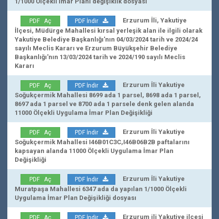
1/1000 Ölçekli İmar Planı değişiklik dosyası
Erzurum İli, Yakutiye
PDF Aç
PDF İndir
İlçesi, Müdürge Mahallesi kırsal yerleşik alan ile ilgili olarak
Yakutiye Belediye Başkanlığı'nın 04/03/2024 tarih ve 2024/24
sayılı Meclis Kararı ve Erzurum Büyükşehir Belediye
Başkanlığı'nın 13/03/2024 tarih ve 2024/190 sayılı Meclis
Kararı
Erzurum İli Yakutiye
PDF Aç
PDF İndir
Soğukçermik Mahallesi 8699 ada 1 parsel, 8698 ada 1 parsel,
8697 ada 1 parsel ve 8700 ada 1 parsele denk gelen alanda
11000 Ölçekli Uygulama İmar Plan Değişikliği
Erzurum İli Yakutiye
PDF Aç
PDF İndir
Soğukçermik Mahallesi I46B01C3C,I46B06B2B paftalarını
kapsayan alanda 11000 Ölçekli Uygulama İmar Plan
Değişikliği
Erzurum İli Yakutiye
PDF Aç
PDF İndir
Muratpaşa Mahallesi 6347 ada da yapılan 1/1000 Ölçekli
Uygulama İmar Plan Değişikliği dosyası
Erzurum ili Yakutiye ilçesi
PDF Aç
PDF İndir