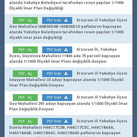
alanda Yakutiye Belediyesi tarafından resen yapılan 1/1000
Ölçekli İmar Plan Değişikliği
Erzurum ili Yakutiye ilçesi
PDF Aç
PDF İndir
Gez Mahallesi I46B06D4B-I46B06D1D paftalarını kapsayan
alanda Yakutiye Belediyesi tarafından resen yapılan 1/1000
ölçekli imar plan değişikliği
Erzurum İli, Yakutiye
PDF Aç
PDF İndir
İlçesi, Güzelova Mahallesi 11846 ada 75 parseli kapsayan
alanda 1/1000 Ölçekli İmar Planı değişiklik dosyası
Erzurum ili Yakutiye ilçesi
PDF Aç
PDF İndir
İstasyon Mahallesi 33 adayı kapsayan alanda 1/1000 Ölçekli
İmar Plan Değişiklik Dosyası
Erzurum ili Yakutiye ilçesi
PDF Aç
PDF İndir
Gez Mahallesi 281 adayı kapsayan alanda 1/1000 Ölçekli İmar
Plan Değişiklik Dosyası
Erzurum ili Yakutiye ilçesi
PDF Aç
PDF İndir
Dumlu Mahallesi H46C17C3B, H46C17C3C, H46C18A4A,
H46C18A4B, H46C18A4C, H46C18A4D paftalarını kapsayan