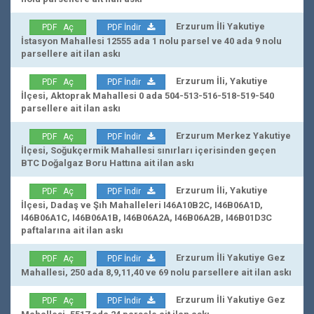
Erzurum İli Yakutiye
PDF Aç
PDF İndir
İstasyon Mahallesi 12555 ada 1 nolu parsel ve 40 ada 9 nolu
parsellere ait ilan askı
Erzurum İli, Yakutiye
PDF Aç
PDF İndir
İlçesi, Aktoprak Mahallesi 0 ada 504-513-516-518-519-540
parsellere ait ilan askı
Erzurum Merkez Yakutiye
PDF Aç
PDF İndir
İlçesi, Soğukçermik Mahallesi sınırları içerisinden geçen
BTC Doğalgaz Boru Hattına ait ilan askı
Erzurum İli, Yakutiye
PDF Aç
PDF İndir
İlçesi, Dadaş ve Şıh Mahalleleri I46A10B2C, I46B06A1D,
I46B06A1C, I46B06A1B, I46B06A2A, I46B06A2B, I46B01D3C
paftalarına ait ilan askı
Erzurum İli Yakutiye Gez
PDF Aç
PDF İndir
Mahallesi, 250 ada 8,9,11,40 ve 69 nolu parsellere ait ilan askı
Erzurum İli Yakutiye Gez
PDF Aç
PDF İndir