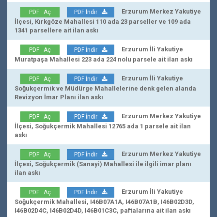
Erzurum Merkez Yakutiye
PDF Aç
PDF İndir
İlçesi, Kırkgöze Mahallesi 110 ada 23 parseller ve 109 ada
1341 parsellere ait ilan askı
Erzurum İli Yakutiye
PDF Aç
PDF İndir
Muratpaşa Mahallesi 223 ada 224 nolu parsele ait ilan askı
Erzurum İli Yakutiye
PDF Aç
PDF İndir
Soğukçermik ve Müdürge Mahallelerine denk gelen alanda
Revizyon İmar Planı ilan askı
Erzurum Merkez Yakutiye
PDF Aç
PDF İndir
İlçesi, Soğukçermik Mahallesi 12765 ada 1 parsele ait ilan
askı
Erzurum Merkez Yakutiye
PDF Aç
PDF İndir
İlçesi, Soğukçermik (Sanayi) Mahallesi ile ilgili imar planı
ilan askı
Erzurum İli Yakutiye
PDF Aç
PDF İndir
Soğukçermik Mahallesi, I46B07A1A, I46B07A1B, I46B02D3D,
I46B02D4C, I46B02D4D, I46B01C3C, paftalarına ait ilan askı