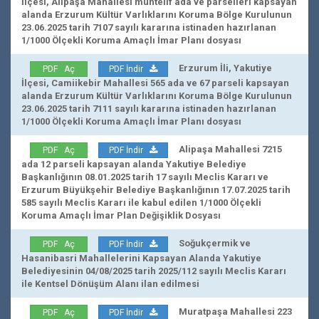
İlçesi, Alipaşa Mahallesi muhtelif ada ve parselleri kapsayan
alanda Erzurum Kültür Varlıklarını Koruma Bölge Kurulunun
23.06.2025 tarih 7107 sayılı kararına istinaden hazırlanan
1/1000 Ölçekli Koruma Amaçlı İmar Planı dosyası
Erzurum İli, Yakutiye
PDF Aç
PDF İndir
İlçesi, Camiikebir Mahallesi 565 ada ve 67 parseli kapsayan
alanda Erzurum Kültür Varlıklarını Koruma Bölge Kurulunun
23.06.2025 tarih 7111 sayılı kararına istinaden hazırlanan
1/1000 Ölçekli Koruma Amaçlı İmar Planı dosyası
Alipaşa Mahallesi 7215
PDF Aç
PDF İndir
ada 12 parseli kapsayan alanda Yakutiye Belediye
Başkanlığının 08.01.2025 tarih 17 sayılı Meclis Kararı ve
Erzurum Büyükşehir Belediye Başkanlığının 17.07.2025 tarih
585 sayılı Meclis Kararı ile kabul edilen 1/1000 Ölçekli
Koruma Amaçlı İmar Plan Değişiklik Dosyası
Soğukçermik ve
PDF Aç
PDF İndir
Hasanibasri Mahallelerini Kapsayan Alanda Yakutiye
Belediyesinin 04/08/2025 tarih 2025/112 sayılı Meclis Kararı
ile Kentsel Dönüşüm Alanı ilan edilmesi
Muratpaşa Mahallesi 223
PDF Aç
PDF İndir