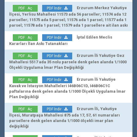
Erzurum Merkez Yakutiye
PDF Aç
PDF İndir
İlçesi, Yerlisu Mahallesi 11573 ada 56 parseller; 11574 ada 12
parseller; 11575 ada 5 parsel; 11576 ada 1 parsel; 11577 ada 1
parsel; 11578 ada 1 parsel; 11579 ada 1 parsellere ait ilan askı
İptal Edilen Meclis
PDF Aç
PDF İndir
Kararları İlan Askı Tutanakları
Erzurum İli Yakutiye Gez
PDF Aç
PDF İndir
Mahallesi 5517 ada 35 nolu parsele denk gelen alanda 1/1000
Ölçekli Uygulama İmar Plan Değişikliği
Erzurum İli Yakutiye
PDF Aç
PDF İndir
Kavak ve İstasyon Mahalleleri I46B06C1D, I46B06C1C
paftalarına denk gelen alanda 1/1000 Ölçekli Uygulama İmar
Plan Değişikliği
Erzurum İli, Yakutiye
PDF Aç
PDF İndir
İlçesi, Muratpaşa Mahallesi 875 ada 17, 57, 61 numaraları
parsellere denk gelen alanda 1/1000 ölçekli imar plan
değişikliği