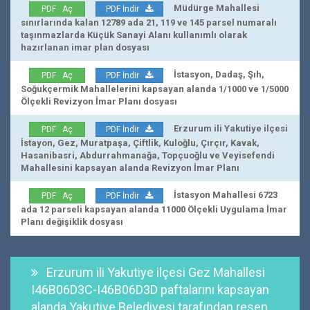
Müdürge Mahallesi
PDF Aç
PDF İndir
sınırlarında kalan 12789 ada 21, 119 ve 145 parsel numaralı
taşınmazlarda Küçük Sanayi Alanı kullanımlı olarak
hazırlanan imar plan dosyası
İstasyon, Dadaş, Şıh,
PDF Aç
PDF İndir
Soğukçermik Mahallelerini kapsayan alanda 1/1000 ve 1/5000
Ölçekli Revizyon İmar Planı dosyası
Erzurum ili Yakutiye ilçesi
PDF Aç
PDF İndir
İstayon, Gez, Muratpaşa, Çiftlik, Kuloğlu, Çırçır, Kavak,
Hasanibasri, Abdurrahmanağa, Topçuoğlu ve Veyisefendi
Mahallesini kapsayan alanda Revizyon İmar Planı
İstasyon Mahallesi 6723
PDF Aç
PDF İndir
ada 12 parseli kapsayan alanda 11000 Ölçekli Uygulama İmar
Planı değişiklik dosyası
Erzurum ili Yakutiye ilçesi Gez Mahallesi
I46B06D3C-I46B06D3D paftalarını kapsayan
alanda Yakutiye Belediyesi tarafından resen