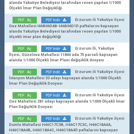
alanda Yakutiye Belediyesi tarafından resen yapılan 1/1000
Ölçekli İmar Plan Değişikliği
Erzurum ili Yakutiye ilçesi
PDF Aç
PDF İndir
Gez Mahallesi I46B06D4B-I46B06D1D paftalarını kapsayan
alanda Yakutiye Belediyesi tarafından resen yapılan 1/1000
ölçekli imar plan değişikliği
Erzurum İli, Yakutiye
PDF Aç
PDF İndir
İlçesi, Güzelova Mahallesi 11846 ada 75 parseli kapsayan
alanda 1/1000 Ölçekli İmar Planı değişiklik dosyası
Erzurum ili Yakutiye ilçesi
PDF Aç
PDF İndir
İstasyon Mahallesi 33 adayı kapsayan alanda 1/1000 Ölçekli
İmar Plan Değişiklik Dosyası
Erzurum ili Yakutiye ilçesi
PDF Aç
PDF İndir
Gez Mahallesi 281 adayı kapsayan alanda 1/1000 Ölçekli İmar
Plan Değişiklik Dosyası
Erzurum ili Yakutiye ilçesi
PDF Aç
PDF İndir
Dumlu Mahallesi H46C17C3B, H46C17C3C, H46C18A4A,
H46C18A4B, H46C18A4C, H46C18A4D paftalarını kapsayan