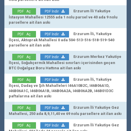
Erzurum İli Yakutiye
PDF Aç
PDF İndir
İstasyon Mahallesi 12555 ada 1 nolu parsel ve 40 ada 9 nolu
parsellere ait ilan askı
Erzurum İli, Yakutiye
PDF Aç
PDF İndir
İlçesi, Aktoprak Mahallesi 0 ada 504-513-516-518-519-540
parsellere ait ilan askı
Erzurum Merkez Yakutiye
PDF Aç
PDF İndir
İlçesi, Soğukçermik Mahallesi sınırları içerisinden geçen
BTC Doğalgaz Boru Hattına ait ilan askı
Erzurum İli, Yakutiye
PDF Aç
PDF İndir
İlçesi, Dadaş ve Şıh Mahalleleri I46A10B2C, I46B06A1D,
I46B06A1C, I46B06A1B, I46B06A2A, I46B06A2B, I46B01D3C
paftalarına ait ilan askı
Erzurum İli Yakutiye Gez
PDF Aç
PDF İndir
Mahallesi, 250 ada 8,9,11,40 ve 69 nolu parsellere ait ilan askı
Erzurum İli Yakutiye Gez
PDF Aç
PDF İndir