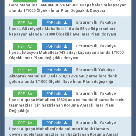
Dere Mahallesi I46B06D3C ve I46B06D3D paftalarını kapsayan
alanda 1/1000 Ölçekli İmar Plan Değişiklik Dosyası
Erzurum İli, Yakutiye
PDF Aç
PDF İndir
İlçesi, Güzelyayla Mahallesi 118 ada 55 ve 56 parselleri
kapsayan alanda 1/1000 Ölçekli İlave İmar Planı dosyası
Erzurum İli, Yakutiye
PDF Aç
PDF İndir
İlçesi, İstasyon Mahallesi 743 adayı kapsayan alanda 1/1000
Ölçekli İmar Planı değişiklik dosyası
Erzurum İli Yakutiye
PDF Aç
PDF İndir
Aktoprak Mahallesi 0 ada 518,519 ve 540 parsellere denk
gelen alanda 1/1000 Ölçekli İlave İmar Planı değişikliği
Erzurum İli, Yakutiye
PDF Aç
PDF İndir
İlçesi Alipaşa Mahallesi 13624 ada ve muhtelif parsellerdeki
taşınmazlar için hazırlanan Koruma Amaçlı İmar Planı
Değişikliği
Erzurum İli, Yakutiye
PDF Aç
PDF İndir
İlçesi Alipaşa Mahallesi'nde bulunan Küçük Hamam
çevresindeki taşınmazlar için hazırlanan Koruma Amaçlı