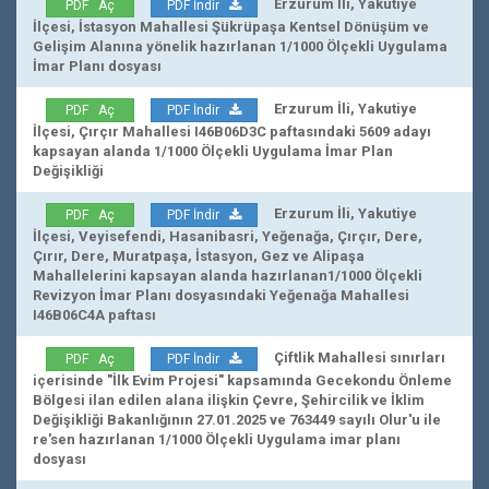
Erzurum İli, Yakutiye
PDF Aç
PDF İndir
İlçesi, İstasyon Mahallesi Şükrüpaşa Kentsel Dönüşüm ve
Gelişim Alanına yönelik hazırlanan 1/1000 Ölçekli Uygulama
İmar Planı dosyası
Erzurum İli, Yakutiye
PDF Aç
PDF İndir
İlçesi, Çırçır Mahallesi I46B06D3C paftasındaki 5609 adayı
kapsayan alanda 1/1000 Ölçekli Uygulama İmar Plan
Değişikliği
Erzurum İli, Yakutiye
PDF Aç
PDF İndir
İlçesi, Veyisefendi, Hasanibasri, Yeğenağa, Çırçır, Dere,
Çırır, Dere, Muratpaşa, İstasyon, Gez ve Alipaşa
Mahallelerini kapsayan alanda hazırlanan1/1000 Ölçekli
Revizyon İmar Planı dosyasındaki Yeğenağa Mahallesi
I46B06C4A paftası
Çiftlik Mahallesi sınırları
PDF Aç
PDF İndir
içerisinde "İlk Evim Projesi" kapsamında Gecekondu Önleme
Bölgesi ilan edilen alana ilişkin Çevre, Şehircilik ve İklim
Değişikliği Bakanlığının 27.01.2025 ve 763449 sayılı Olur'u ile
re'sen hazırlanan 1/1000 Ölçekli Uygulama imar planı
dosyası