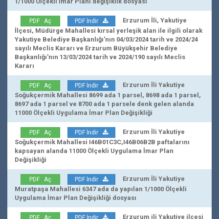
1/1000 Ölçekli İmar Planı değişiklik dosyası
Erzurum İli, Yakutiye
PDF Aç
PDF İndir
İlçesi, Müdürge Mahallesi kırsal yerleşik alan ile ilgili olarak
Yakutiye Belediye Başkanlığı'nın 04/03/2024 tarih ve 2024/24
sayılı Meclis Kararı ve Erzurum Büyükşehir Belediye
Başkanlığı'nın 13/03/2024 tarih ve 2024/190 sayılı Meclis
Kararı
Erzurum İli Yakutiye
PDF Aç
PDF İndir
Soğukçermik Mahallesi 8699 ada 1 parsel, 8698 ada 1 parsel,
8697 ada 1 parsel ve 8700 ada 1 parsele denk gelen alanda
11000 Ölçekli Uygulama İmar Plan Değişikliği
Erzurum İli Yakutiye
PDF Aç
PDF İndir
Soğukçermik Mahallesi I46B01C3C,I46B06B2B paftalarını
kapsayan alanda 11000 Ölçekli Uygulama İmar Plan
Değişikliği
Erzurum İli Yakutiye
PDF Aç
PDF İndir
Muratpaşa Mahallesi 6347 ada da yapılan 1/1000 Ölçekli
Uygulama İmar Plan Değişikliği dosyası
Erzurum ili Yakutiye ilçesi
PDF Aç
PDF İndir