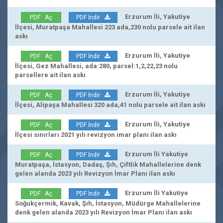
Erzurum İli, Yakutiye
PDF Aç
PDF İndir
İlçesi, Muratpaşa Mahallesi 223 ada,230 nolu parsele ait ilan
askı
Erzurum İli, Yakutiye
PDF Aç
PDF İndir
İlçesi, Gez Mahallesi, ada:280, parsel:1,2,22,23 nolu
parsellere ait ilan askı
Erzurum İli, Yakutiye
PDF Aç
PDF İndir
İlçesi, Alipaşa Mahallesi 320 ada,41 nolu parsele ait ilan askı
Erzurum İli, Yakutiye
PDF Aç
PDF İndir
İlçesi sınırları 2021 yılı revizyon imar planı ilan askı
Erzurum İli Yakutiye
PDF Aç
PDF İndir
Muratpaşa, İstasyon, Dadaş, Şıh, Çiftlik Mahallelerine denk
gelen alanda 2023 yılı Revizyon İmar Planı ilan askı
Erzurum İli Yakutiye
PDF Aç
PDF İndir
Soğukçermik, Kavak, Şıh, İstasyon, Müdürge Mahallelerine
denk gelen alanda 2023 yılı Revizyon İmar Planı ilan askı