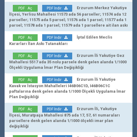
Erzurum Merkez Yakutiye
PDF Aç
PDF İndir
İlçesi, Yerlisu Mahallesi 11573 ada 56 parseller; 11574 ada 12
parseller; 11575 ada 5 parsel; 11576 ada 1 parsel; 11577 ada 1
parsel; 11578 ada 1 parsel; 11579 ada 1 parsellere ait ilan askı
İptal Edilen Meclis
PDF Aç
PDF İndir
Kararları İlan Askı Tutanakları
Erzurum İli Yakutiye Gez
PDF Aç
PDF İndir
Mahallesi 5517 ada 35 nolu parsele denk gelen alanda 1/1000
Ölçekli Uygulama İmar Plan Değişikliği
Erzurum İli Yakutiye
PDF Aç
PDF İndir
Kavak ve İstasyon Mahalleleri I46B06C1D, I46B06C1C
paftalarına denk gelen alanda 1/1000 Ölçekli Uygulama İmar
Plan Değişikliği
Erzurum İli, Yakutiye
PDF Aç
PDF İndir
İlçesi, Muratpaşa Mahallesi 875 ada 17, 57, 61 numaraları
parsellere denk gelen alanda 1/1000 ölçekli imar plan
değişikliği