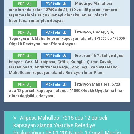
Müdürge Mahallesi
PDF Aç
PDF İndir
sınırlarında kalan 12789 ada 21, 119 ve 145 parsel numaralı
taşınmazlarda Küçük Sanayi Alanı kullanımlı olarak
hazırlanan imar plan dosyası
İstasyon, Dadaş, Şıh,
PDF Aç
PDF İndir
Soğukçermik Mahallelerini kapsayan alanda 1/1000 ve 1/5000
Ölçekli Revizyon İmar Planı dosyası
Erzurum ili Yakutiye ilçesi
PDF Aç
PDF İndir
İstayon, Gez, Muratpaşa, Çiftlik, Kuloğlu, Çırçır, Kavak,
Hasanibasri, Abdurrahmanağa, Topçuoğlu ve Veyisefendi
Mahallesini kapsayan alanda Revizyon İmar Planı
İstasyon Mahallesi 6723
PDF Aç
PDF İndir
ada 12 parseli kapsayan alanda 11000 Ölçekli Uygulama İmar
Planı değişiklik dosyası
Alipaşa Mahallesi 7215 ada 12 parseli
kapsayan alanda Yakutiye Belediye
Başkanlığının 08.01.2025 tarih 17 sayılı Meclis