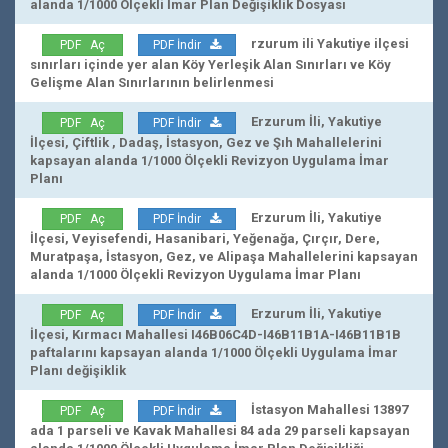
alanda 1/1000 Ölçekli İmar Plan Değişiklik Dosyası
rzurum ili Yakutiye ilçesi
PDF Aç
PDF İndir
sınırları içinde yer alan Köy Yerleşik Alan Sınırları ve Köy
Gelişme Alan Sınırlarının belirlenmesi
Erzurum İli, Yakutiye
PDF Aç
PDF İndir
İlçesi, Çiftlik , Dadaş, İstasyon, Gez ve Şıh Mahallelerini
kapsayan alanda 1/1000 Ölçekli Revizyon Uygulama İmar
Planı
Erzurum İli, Yakutiye
PDF Aç
PDF İndir
İlçesi, Veyisefendi, Hasanibari, Yeğenağa, Çırçır, Dere,
Muratpaşa, İstasyon, Gez, ve Alipaşa Mahallelerini kapsayan
alanda 1/1000 Ölçekli Revizyon Uygulama İmar Planı
Erzurum İli, Yakutiye
PDF Aç
PDF İndir
İlçesi, Kırmacı Mahallesi I46B06C4D-I46B11B1A-I46B11B1B
paftalarını kapsayan alanda 1/1000 Ölçekli Uygulama İmar
Planı değişiklik
İstasyon Mahallesi 13897
PDF Aç
PDF İndir
ada 1 parseli ve Kavak Mahallesi 84 ada 29 parseli kapsayan