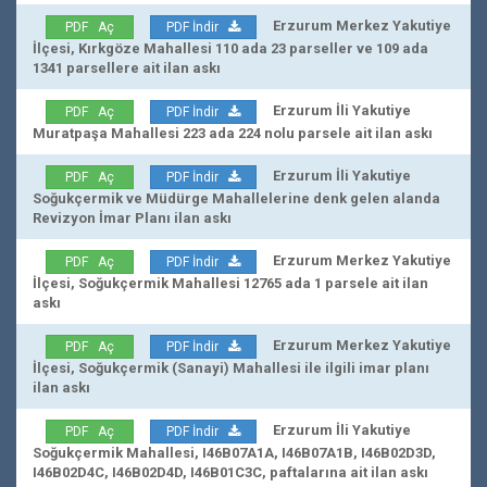
Erzurum Merkez Yakutiye
PDF Aç
PDF İndir
İlçesi, Kırkgöze Mahallesi 110 ada 23 parseller ve 109 ada
1341 parsellere ait ilan askı
Erzurum İli Yakutiye
PDF Aç
PDF İndir
Muratpaşa Mahallesi 223 ada 224 nolu parsele ait ilan askı
Erzurum İli Yakutiye
PDF Aç
PDF İndir
Soğukçermik ve Müdürge Mahallelerine denk gelen alanda
Revizyon İmar Planı ilan askı
Erzurum Merkez Yakutiye
PDF Aç
PDF İndir
İlçesi, Soğukçermik Mahallesi 12765 ada 1 parsele ait ilan
askı
Erzurum Merkez Yakutiye
PDF Aç
PDF İndir
İlçesi, Soğukçermik (Sanayi) Mahallesi ile ilgili imar planı
ilan askı
Erzurum İli Yakutiye
PDF Aç
PDF İndir
Soğukçermik Mahallesi, I46B07A1A, I46B07A1B, I46B02D3D,
I46B02D4C, I46B02D4D, I46B01C3C, paftalarına ait ilan askı