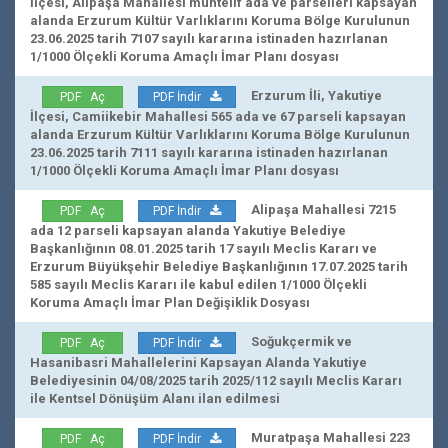
İlçesi, Alipaşa Mahallesi muhtelif ada ve parselleri kapsayan
alanda Erzurum Kültür Varlıklarını Koruma Bölge Kurulunun
23.06.2025 tarih 7107 sayılı kararına istinaden hazırlanan
1/1000 Ölçekli Koruma Amaçlı İmar Planı dosyası
Erzurum İli, Yakutiye
PDF Aç
PDF İndir
İlçesi, Camiikebir Mahallesi 565 ada ve 67 parseli kapsayan
alanda Erzurum Kültür Varlıklarını Koruma Bölge Kurulunun
23.06.2025 tarih 7111 sayılı kararına istinaden hazırlanan
1/1000 Ölçekli Koruma Amaçlı İmar Planı dosyası
Alipaşa Mahallesi 7215
PDF Aç
PDF İndir
ada 12 parseli kapsayan alanda Yakutiye Belediye
Başkanlığının 08.01.2025 tarih 17 sayılı Meclis Kararı ve
Erzurum Büyükşehir Belediye Başkanlığının 17.07.2025 tarih
585 sayılı Meclis Kararı ile kabul edilen 1/1000 Ölçekli
Koruma Amaçlı İmar Plan Değişiklik Dosyası
Soğukçermik ve
PDF Aç
PDF İndir
Hasanibasri Mahallelerini Kapsayan Alanda Yakutiye
Belediyesinin 04/08/2025 tarih 2025/112 sayılı Meclis Kararı
ile Kentsel Dönüşüm Alanı ilan edilmesi
Muratpaşa Mahallesi 223
PDF Aç
PDF İndir