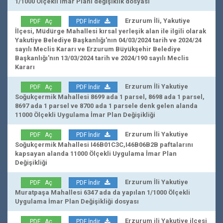
1/1000 Ölçekli İmar Planı değişiklik dosyası
Erzurum İli, Yakutiye
PDF Aç
PDF İndir
İlçesi, Müdürge Mahallesi kırsal yerleşik alan ile ilgili olarak
Yakutiye Belediye Başkanlığı'nın 04/03/2024 tarih ve 2024/24
sayılı Meclis Kararı ve Erzurum Büyükşehir Belediye
Başkanlığı'nın 13/03/2024 tarih ve 2024/190 sayılı Meclis
Kararı
Erzurum İli Yakutiye
PDF Aç
PDF İndir
Soğukçermik Mahallesi 8699 ada 1 parsel, 8698 ada 1 parsel,
8697 ada 1 parsel ve 8700 ada 1 parsele denk gelen alanda
11000 Ölçekli Uygulama İmar Plan Değişikliği
Erzurum İli Yakutiye
PDF Aç
PDF İndir
Soğukçermik Mahallesi I46B01C3C,I46B06B2B paftalarını
kapsayan alanda 11000 Ölçekli Uygulama İmar Plan
Değişikliği
Erzurum İli Yakutiye
PDF Aç
PDF İndir
Muratpaşa Mahallesi 6347 ada da yapılan 1/1000 Ölçekli
Uygulama İmar Plan Değişikliği dosyası
Erzurum ili Yakutiye ilçesi
PDF Aç
PDF İndir