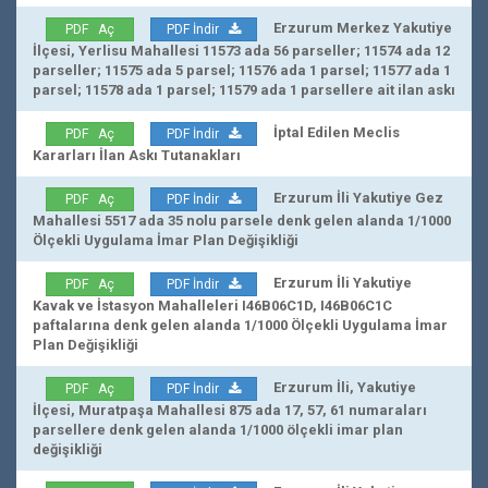
Erzurum Merkez Yakutiye
PDF Aç
PDF İndir
İlçesi, Yerlisu Mahallesi 11573 ada 56 parseller; 11574 ada 12
parseller; 11575 ada 5 parsel; 11576 ada 1 parsel; 11577 ada 1
parsel; 11578 ada 1 parsel; 11579 ada 1 parsellere ait ilan askı
İptal Edilen Meclis
PDF Aç
PDF İndir
Kararları İlan Askı Tutanakları
Erzurum İli Yakutiye Gez
PDF Aç
PDF İndir
Mahallesi 5517 ada 35 nolu parsele denk gelen alanda 1/1000
Ölçekli Uygulama İmar Plan Değişikliği
Erzurum İli Yakutiye
PDF Aç
PDF İndir
Kavak ve İstasyon Mahalleleri I46B06C1D, I46B06C1C
paftalarına denk gelen alanda 1/1000 Ölçekli Uygulama İmar
Plan Değişikliği
Erzurum İli, Yakutiye
PDF Aç
PDF İndir
İlçesi, Muratpaşa Mahallesi 875 ada 17, 57, 61 numaraları
parsellere denk gelen alanda 1/1000 ölçekli imar plan
değişikliği