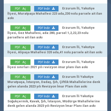
Erzurum İli, Yakutiye
PDF Aç
PDF İndir
İlçesi, Muratpaşa Mahallesi 223 ada,230 nolu parsele ait ilan
askı
Erzurum İli, Yakutiye
PDF Aç
PDF İndir
İlçesi, Gez Mahallesi, ada:280, parsel:1,2,22,23 nolu
parsellere ait ilan askı
Erzurum İli, Yakutiye
PDF Aç
PDF İndir
İlçesi, Alipaşa Mahallesi 320 ada,41 nolu parsele ait ilan askı
Erzurum İli, Yakutiye
PDF Aç
PDF İndir
İlçesi sınırları 2021 yılı revizyon imar planı ilan askı
Erzurum İli Yakutiye
PDF Aç
PDF İndir
Muratpaşa, İstasyon, Dadaş, Şıh, Çiftlik Mahallelerine denk
gelen alanda 2023 yılı Revizyon İmar Planı ilan askı
Erzurum İli Yakutiye
PDF Aç
PDF İndir
Soğukçermik, Kavak, Şıh, İstasyon, Müdürge Mahallelerine
denk gelen alanda 2023 yılı Revizyon İmar Planı ilan askı