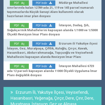
Müdürge Mahallesi
PDF Aç
PDF İndir
sınırlarında kalan 12789 ada 21, 119 ve 145 parsel numaralı
taşınmazlarda Küçük Sanayi Alanı kullanımlı olarak
hazırlanan imar plan dosyası
İstasyon, Dadaş, Şıh,
PDF Aç
PDF İndir
Soğukçermik Mahallelerini kapsayan alanda 1/1000 ve 1/5000
Ölçekli Revizyon İmar Planı dosyası
Erzurum ili Yakutiye ilçesi
PDF Aç
PDF İndir
İstayon, Gez, Muratpaşa, Çiftlik, Kuloğlu, Çırçır, Kavak,
Hasanibasri, Abdurrahmanağa, Topçuoğlu ve Veyisefendi
Mahallesini kapsayan alanda Revizyon İmar Planı
İstasyon Mahallesi 6723
PDF Aç
PDF İndir
ada 12 parseli kapsayan alanda 11000 Ölçekli Uygulama İmar
Planı değişiklik dosyası
Erzurum İli, Yakutiye İlçesi, Veyisefendi,
Hasanibasri, Yeğenağa, Çırçır, Dere, Çırır, Dere,
Muratpaşa, İstasyon, Gez ve Alipaşa