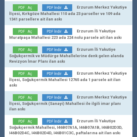
Erzurum Merkez Yakutiye
PDF Aç
PDF İndir
İlçesi, Kırkgöze Mahallesi 110 ada 23 parseller ve 109 ada
1341 parsellere ait ilan askı
Erzurum İli Yakutiye
PDF Aç
PDF İndir
Muratpaşa Mahallesi 223 ada 224 nolu parsele ait ilan askı
Erzurum İli Yakutiye
PDF Aç
PDF İndir
Soğukçermik ve Müdürge Mahallelerine denk gelen alanda
Revizyon İmar Planı ilan askı
Erzurum Merkez Yakutiye
PDF Aç
PDF İndir
İlçesi, Soğukçermik Mahallesi 12765 ada 1 parsele ait ilan
askı
Erzurum Merkez Yakutiye
PDF Aç
PDF İndir
İlçesi, Soğukçermik (Sanayi) Mahallesi ile ilgili imar planı
ilan askı
Erzurum İli Yakutiye
PDF Aç
PDF İndir
Soğukçermik Mahallesi, I46B07A1A, I46B07A1B, I46B02D3D,
I46B02D4C, I46B02D4D, I46B01C3C, paftalarına ait ilan askı