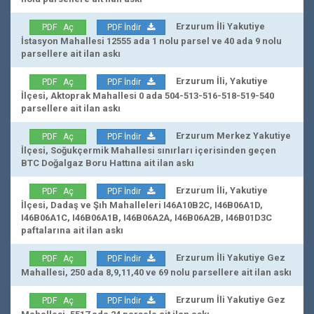
Erzurum İli Yakutiye
PDF Aç
PDF İndir
İstasyon Mahallesi 12555 ada 1 nolu parsel ve 40 ada 9 nolu
parsellere ait ilan askı
Erzurum İli, Yakutiye
PDF Aç
PDF İndir
İlçesi, Aktoprak Mahallesi 0 ada 504-513-516-518-519-540
parsellere ait ilan askı
Erzurum Merkez Yakutiye
PDF Aç
PDF İndir
İlçesi, Soğukçermik Mahallesi sınırları içerisinden geçen
BTC Doğalgaz Boru Hattına ait ilan askı
Erzurum İli, Yakutiye
PDF Aç
PDF İndir
İlçesi, Dadaş ve Şıh Mahalleleri I46A10B2C, I46B06A1D,
I46B06A1C, I46B06A1B, I46B06A2A, I46B06A2B, I46B01D3C
paftalarına ait ilan askı
Erzurum İli Yakutiye Gez
PDF Aç
PDF İndir
Mahallesi, 250 ada 8,9,11,40 ve 69 nolu parsellere ait ilan askı
Erzurum İli Yakutiye Gez
PDF Aç
PDF İndir