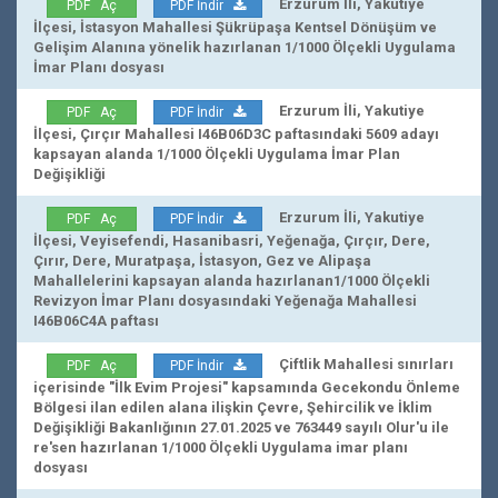
Erzurum İli, Yakutiye
PDF Aç
PDF İndir
İlçesi, İstasyon Mahallesi Şükrüpaşa Kentsel Dönüşüm ve
Gelişim Alanına yönelik hazırlanan 1/1000 Ölçekli Uygulama
İmar Planı dosyası
Erzurum İli, Yakutiye
PDF Aç
PDF İndir
İlçesi, Çırçır Mahallesi I46B06D3C paftasındaki 5609 adayı
kapsayan alanda 1/1000 Ölçekli Uygulama İmar Plan
Değişikliği
Erzurum İli, Yakutiye
PDF Aç
PDF İndir
İlçesi, Veyisefendi, Hasanibasri, Yeğenağa, Çırçır, Dere,
Çırır, Dere, Muratpaşa, İstasyon, Gez ve Alipaşa
Mahallelerini kapsayan alanda hazırlanan1/1000 Ölçekli
Revizyon İmar Planı dosyasındaki Yeğenağa Mahallesi
I46B06C4A paftası
Çiftlik Mahallesi sınırları
PDF Aç
PDF İndir
içerisinde "İlk Evim Projesi" kapsamında Gecekondu Önleme
Bölgesi ilan edilen alana ilişkin Çevre, Şehircilik ve İklim
Değişikliği Bakanlığının 27.01.2025 ve 763449 sayılı Olur'u ile
re'sen hazırlanan 1/1000 Ölçekli Uygulama imar planı
dosyası