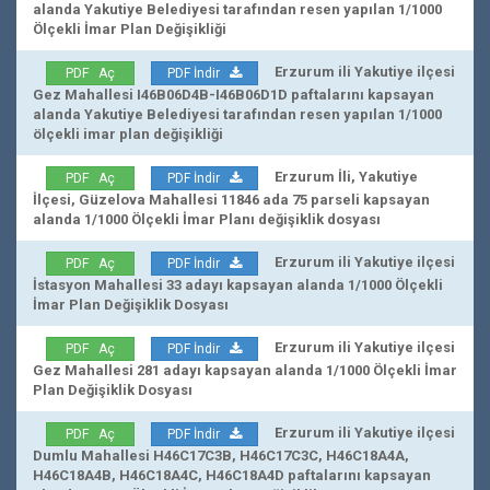
alanda Yakutiye Belediyesi tarafından resen yapılan 1/1000
Ölçekli İmar Plan Değişikliği
Erzurum ili Yakutiye ilçesi
PDF Aç
PDF İndir
Gez Mahallesi I46B06D4B-I46B06D1D paftalarını kapsayan
alanda Yakutiye Belediyesi tarafından resen yapılan 1/1000
ölçekli imar plan değişikliği
Erzurum İli, Yakutiye
PDF Aç
PDF İndir
İlçesi, Güzelova Mahallesi 11846 ada 75 parseli kapsayan
alanda 1/1000 Ölçekli İmar Planı değişiklik dosyası
Erzurum ili Yakutiye ilçesi
PDF Aç
PDF İndir
İstasyon Mahallesi 33 adayı kapsayan alanda 1/1000 Ölçekli
İmar Plan Değişiklik Dosyası
Erzurum ili Yakutiye ilçesi
PDF Aç
PDF İndir
Gez Mahallesi 281 adayı kapsayan alanda 1/1000 Ölçekli İmar
Plan Değişiklik Dosyası
Erzurum ili Yakutiye ilçesi
PDF Aç
PDF İndir
Dumlu Mahallesi H46C17C3B, H46C17C3C, H46C18A4A,
H46C18A4B, H46C18A4C, H46C18A4D paftalarını kapsayan