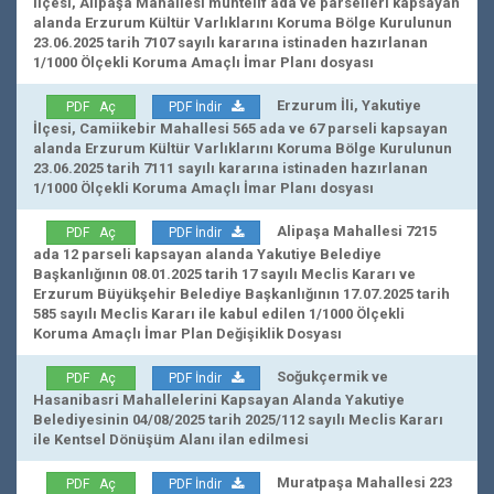
İlçesi, Alipaşa Mahallesi muhtelif ada ve parselleri kapsayan
alanda Erzurum Kültür Varlıklarını Koruma Bölge Kurulunun
23.06.2025 tarih 7107 sayılı kararına istinaden hazırlanan
1/1000 Ölçekli Koruma Amaçlı İmar Planı dosyası
Erzurum İli, Yakutiye
PDF Aç
PDF İndir
İlçesi, Camiikebir Mahallesi 565 ada ve 67 parseli kapsayan
alanda Erzurum Kültür Varlıklarını Koruma Bölge Kurulunun
23.06.2025 tarih 7111 sayılı kararına istinaden hazırlanan
1/1000 Ölçekli Koruma Amaçlı İmar Planı dosyası
Alipaşa Mahallesi 7215
PDF Aç
PDF İndir
ada 12 parseli kapsayan alanda Yakutiye Belediye
Başkanlığının 08.01.2025 tarih 17 sayılı Meclis Kararı ve
Erzurum Büyükşehir Belediye Başkanlığının 17.07.2025 tarih
585 sayılı Meclis Kararı ile kabul edilen 1/1000 Ölçekli
Koruma Amaçlı İmar Plan Değişiklik Dosyası
Soğukçermik ve
PDF Aç
PDF İndir
Hasanibasri Mahallelerini Kapsayan Alanda Yakutiye
Belediyesinin 04/08/2025 tarih 2025/112 sayılı Meclis Kararı
ile Kentsel Dönüşüm Alanı ilan edilmesi
Muratpaşa Mahallesi 223
PDF Aç
PDF İndir