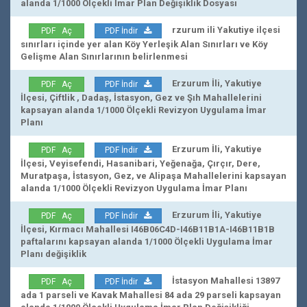
alanda 1/1000 Ölçekli İmar Plan Değişiklik Dosyası
rzurum ili Yakutiye ilçesi
PDF Aç
PDF İndir
sınırları içinde yer alan Köy Yerleşik Alan Sınırları ve Köy
Gelişme Alan Sınırlarının belirlenmesi
Erzurum İli, Yakutiye
PDF Aç
PDF İndir
İlçesi, Çiftlik , Dadaş, İstasyon, Gez ve Şıh Mahallelerini
kapsayan alanda 1/1000 Ölçekli Revizyon Uygulama İmar
Planı
Erzurum İli, Yakutiye
PDF Aç
PDF İndir
İlçesi, Veyisefendi, Hasanibari, Yeğenağa, Çırçır, Dere,
Muratpaşa, İstasyon, Gez, ve Alipaşa Mahallelerini kapsayan
alanda 1/1000 Ölçekli Revizyon Uygulama İmar Planı
Erzurum İli, Yakutiye
PDF Aç
PDF İndir
İlçesi, Kırmacı Mahallesi I46B06C4D-I46B11B1A-I46B11B1B
paftalarını kapsayan alanda 1/1000 Ölçekli Uygulama İmar
Planı değişiklik
İstasyon Mahallesi 13897
PDF Aç
PDF İndir
ada 1 parseli ve Kavak Mahallesi 84 ada 29 parseli kapsayan