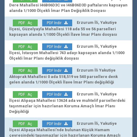
Dere Mahallesi I46B06D3C ve I46B06D3D paftalarını kapsayan
alanda 1/1000 Ölçekli İmar Plan Değişiklik Dosyası
Erzurum İli, Yakutiye
PDF Aç
PDF İndir
İlçesi, Güzelyayla Mahallesi 118 ada 55 ve 56 parselleri
kapsayan alanda 1/1000 Ölçekli İlave İmar Planı dosyası
Erzurum İli, Yakutiye
PDF Aç
PDF İndir
İlçesi, İstasyon Mahallesi 743 adayı kapsayan alanda 1/1000
Ölçekli İmar Planı değişiklik dosyası
Erzurum İli Yakutiye
PDF Aç
PDF İndir
Aktoprak Mahallesi 0 ada 518,519 ve 540 parsellere denk
gelen alanda 1/1000 Ölçekli İlave İmar Planı değişikliği
Erzurum İli, Yakutiye
PDF Aç
PDF İndir
İlçesi Alipaşa Mahallesi 13624 ada ve muhtelif parsellerdeki
taşınmazlar için hazırlanan Koruma Amaçlı İmar Planı
Değişikliği
Erzurum İli, Yakutiye
PDF Aç
PDF İndir
İlçesi Alipaşa Mahallesi'nde bulunan Küçük Hamam
çevresindeki taşınmazlar için hazırlanan Koruma Amaçlı