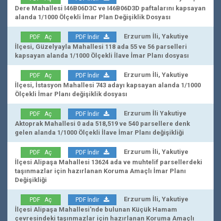
Dere Mahallesi I46B06D3C ve I46B06D3D paftalarını kapsayan
alanda 1/1000 Ölçekli İmar Plan Değişiklik Dosyası
Erzurum İli, Yakutiye
PDF Aç
PDF İndir
İlçesi, Güzelyayla Mahallesi 118 ada 55 ve 56 parselleri
kapsayan alanda 1/1000 Ölçekli İlave İmar Planı dosyası
Erzurum İli, Yakutiye
PDF Aç
PDF İndir
İlçesi, İstasyon Mahallesi 743 adayı kapsayan alanda 1/1000
Ölçekli İmar Planı değişiklik dosyası
Erzurum İli Yakutiye
PDF Aç
PDF İndir
Aktoprak Mahallesi 0 ada 518,519 ve 540 parsellere denk
gelen alanda 1/1000 Ölçekli İlave İmar Planı değişikliği
Erzurum İli, Yakutiye
PDF Aç
PDF İndir
İlçesi Alipaşa Mahallesi 13624 ada ve muhtelif parsellerdeki
taşınmazlar için hazırlanan Koruma Amaçlı İmar Planı
Değişikliği
Erzurum İli, Yakutiye
PDF Aç
PDF İndir
İlçesi Alipaşa Mahallesi'nde bulunan Küçük Hamam
çevresindeki taşınmazlar için hazırlanan Koruma Amaçlı