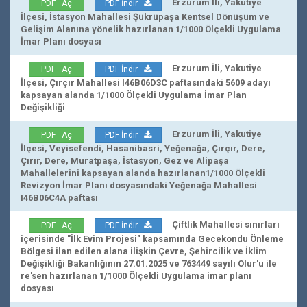
Erzurum İli, Yakutiye
PDF Aç
PDF İndir
İlçesi, İstasyon Mahallesi Şükrüpaşa Kentsel Dönüşüm ve
Gelişim Alanına yönelik hazırlanan 1/1000 Ölçekli Uygulama
İmar Planı dosyası
Erzurum İli, Yakutiye
PDF Aç
PDF İndir
İlçesi, Çırçır Mahallesi I46B06D3C paftasındaki 5609 adayı
kapsayan alanda 1/1000 Ölçekli Uygulama İmar Plan
Değişikliği
Erzurum İli, Yakutiye
PDF Aç
PDF İndir
İlçesi, Veyisefendi, Hasanibasri, Yeğenağa, Çırçır, Dere,
Çırır, Dere, Muratpaşa, İstasyon, Gez ve Alipaşa
Mahallelerini kapsayan alanda hazırlanan1/1000 Ölçekli
Revizyon İmar Planı dosyasındaki Yeğenağa Mahallesi
I46B06C4A paftası
Çiftlik Mahallesi sınırları
PDF Aç
PDF İndir
içerisinde "İlk Evim Projesi" kapsamında Gecekondu Önleme
Bölgesi ilan edilen alana ilişkin Çevre, Şehircilik ve İklim
Değişikliği Bakanlığının 27.01.2025 ve 763449 sayılı Olur'u ile
re'sen hazırlanan 1/1000 Ölçekli Uygulama imar planı
dosyası