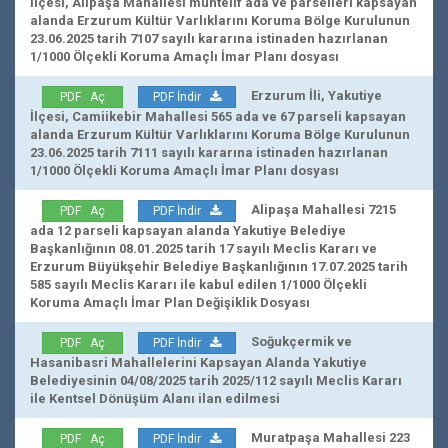
İlçesi, Alipaşa Mahallesi muhtelif ada ve parselleri kapsayan
alanda Erzurum Kültür Varlıklarını Koruma Bölge Kurulunun
23.06.2025 tarih 7107 sayılı kararına istinaden hazırlanan
1/1000 Ölçekli Koruma Amaçlı İmar Planı dosyası
Erzurum İli, Yakutiye
PDF Aç
PDF İndir
İlçesi, Camiikebir Mahallesi 565 ada ve 67 parseli kapsayan
alanda Erzurum Kültür Varlıklarını Koruma Bölge Kurulunun
23.06.2025 tarih 7111 sayılı kararına istinaden hazırlanan
1/1000 Ölçekli Koruma Amaçlı İmar Planı dosyası
Alipaşa Mahallesi 7215
PDF Aç
PDF İndir
ada 12 parseli kapsayan alanda Yakutiye Belediye
Başkanlığının 08.01.2025 tarih 17 sayılı Meclis Kararı ve
Erzurum Büyükşehir Belediye Başkanlığının 17.07.2025 tarih
585 sayılı Meclis Kararı ile kabul edilen 1/1000 Ölçekli
Koruma Amaçlı İmar Plan Değişiklik Dosyası
Soğukçermik ve
PDF Aç
PDF İndir
Hasanibasri Mahallelerini Kapsayan Alanda Yakutiye
Belediyesinin 04/08/2025 tarih 2025/112 sayılı Meclis Kararı
ile Kentsel Dönüşüm Alanı ilan edilmesi
Muratpaşa Mahallesi 223
PDF Aç
PDF İndir