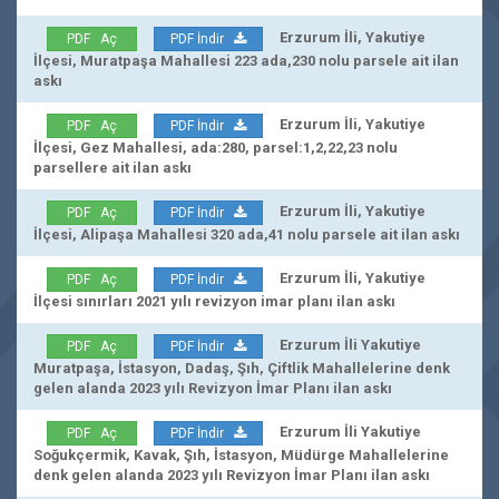
Erzurum İli, Yakutiye
PDF Aç
PDF İndir
İlçesi, Muratpaşa Mahallesi 223 ada,230 nolu parsele ait ilan
askı
Erzurum İli, Yakutiye
PDF Aç
PDF İndir
İlçesi, Gez Mahallesi, ada:280, parsel:1,2,22,23 nolu
parsellere ait ilan askı
Erzurum İli, Yakutiye
PDF Aç
PDF İndir
İlçesi, Alipaşa Mahallesi 320 ada,41 nolu parsele ait ilan askı
Erzurum İli, Yakutiye
PDF Aç
PDF İndir
İlçesi sınırları 2021 yılı revizyon imar planı ilan askı
Erzurum İli Yakutiye
PDF Aç
PDF İndir
Muratpaşa, İstasyon, Dadaş, Şıh, Çiftlik Mahallelerine denk
gelen alanda 2023 yılı Revizyon İmar Planı ilan askı
Erzurum İli Yakutiye
PDF Aç
PDF İndir
Soğukçermik, Kavak, Şıh, İstasyon, Müdürge Mahallelerine
denk gelen alanda 2023 yılı Revizyon İmar Planı ilan askı