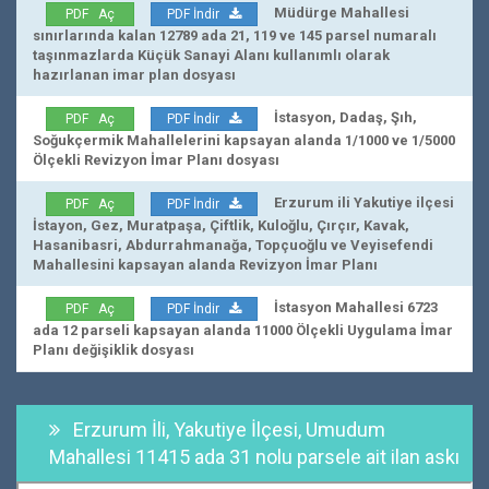
Müdürge Mahallesi
PDF Aç
PDF İndir
sınırlarında kalan 12789 ada 21, 119 ve 145 parsel numaralı
taşınmazlarda Küçük Sanayi Alanı kullanımlı olarak
hazırlanan imar plan dosyası
İstasyon, Dadaş, Şıh,
PDF Aç
PDF İndir
Soğukçermik Mahallelerini kapsayan alanda 1/1000 ve 1/5000
Ölçekli Revizyon İmar Planı dosyası
Erzurum ili Yakutiye ilçesi
PDF Aç
PDF İndir
İstayon, Gez, Muratpaşa, Çiftlik, Kuloğlu, Çırçır, Kavak,
Hasanibasri, Abdurrahmanağa, Topçuoğlu ve Veyisefendi
Mahallesini kapsayan alanda Revizyon İmar Planı
İstasyon Mahallesi 6723
PDF Aç
PDF İndir
ada 12 parseli kapsayan alanda 11000 Ölçekli Uygulama İmar
Planı değişiklik dosyası
Erzurum İli, Yakutiye İlçesi, Umudum
Mahallesi 11415 ada 31 nolu parsele ait ilan askı