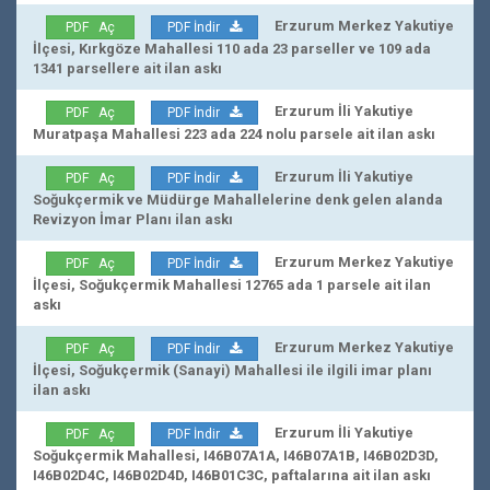
Erzurum Merkez Yakutiye
PDF Aç
PDF İndir
İlçesi, Kırkgöze Mahallesi 110 ada 23 parseller ve 109 ada
1341 parsellere ait ilan askı
Erzurum İli Yakutiye
PDF Aç
PDF İndir
Muratpaşa Mahallesi 223 ada 224 nolu parsele ait ilan askı
Erzurum İli Yakutiye
PDF Aç
PDF İndir
Soğukçermik ve Müdürge Mahallelerine denk gelen alanda
Revizyon İmar Planı ilan askı
Erzurum Merkez Yakutiye
PDF Aç
PDF İndir
İlçesi, Soğukçermik Mahallesi 12765 ada 1 parsele ait ilan
askı
Erzurum Merkez Yakutiye
PDF Aç
PDF İndir
İlçesi, Soğukçermik (Sanayi) Mahallesi ile ilgili imar planı
ilan askı
Erzurum İli Yakutiye
PDF Aç
PDF İndir
Soğukçermik Mahallesi, I46B07A1A, I46B07A1B, I46B02D3D,
I46B02D4C, I46B02D4D, I46B01C3C, paftalarına ait ilan askı