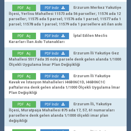
Erzurum Merkez Yakutiye
PDF Aç
PDF İndir
İlçesi, Yerlisu Mahallesi 11573 ada 56 parseller; 11574 ada 12
parseller; 11575 ada 5 parsel; 11576 ada 1 parsel; 11577 ada 1
parsel; 11578 ada 1 parsel; 11579 ada 1 parsellere ait ilan askı
İptal Edilen Meclis
PDF Aç
PDF İndir
Kararları İlan Askı Tutanakları
Erzurum İli Yakutiye Gez
PDF Aç
PDF İndir
Mahallesi 5517 ada 35 nolu parsele denk gelen alanda 1/1000
Ölçekli Uygulama İmar Plan Değişikliği
Erzurum İli Yakutiye
PDF Aç
PDF İndir
Kavak ve İstasyon Mahalleleri I46B06C1D, I46B06C1C
paftalarına denk gelen alanda 1/1000 Ölçekli Uygulama İmar
Plan Değişikliği
Erzurum İli, Yakutiye
PDF Aç
PDF İndir
İlçesi, Muratpaşa Mahallesi 875 ada 17, 57, 61 numaraları
parsellere denk gelen alanda 1/1000 ölçekli imar plan
değişikliği