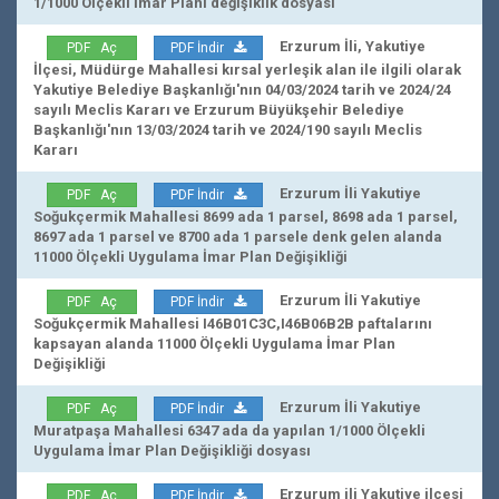
1/1000 Ölçekli İmar Planı değişiklik dosyası
Erzurum İli, Yakutiye
PDF Aç
PDF İndir
İlçesi, Müdürge Mahallesi kırsal yerleşik alan ile ilgili olarak
Yakutiye Belediye Başkanlığı'nın 04/03/2024 tarih ve 2024/24
sayılı Meclis Kararı ve Erzurum Büyükşehir Belediye
Başkanlığı'nın 13/03/2024 tarih ve 2024/190 sayılı Meclis
Kararı
Erzurum İli Yakutiye
PDF Aç
PDF İndir
Soğukçermik Mahallesi 8699 ada 1 parsel, 8698 ada 1 parsel,
8697 ada 1 parsel ve 8700 ada 1 parsele denk gelen alanda
11000 Ölçekli Uygulama İmar Plan Değişikliği
Erzurum İli Yakutiye
PDF Aç
PDF İndir
Soğukçermik Mahallesi I46B01C3C,I46B06B2B paftalarını
kapsayan alanda 11000 Ölçekli Uygulama İmar Plan
Değişikliği
Erzurum İli Yakutiye
PDF Aç
PDF İndir
Muratpaşa Mahallesi 6347 ada da yapılan 1/1000 Ölçekli
Uygulama İmar Plan Değişikliği dosyası
Erzurum ili Yakutiye ilçesi
PDF Aç
PDF İndir