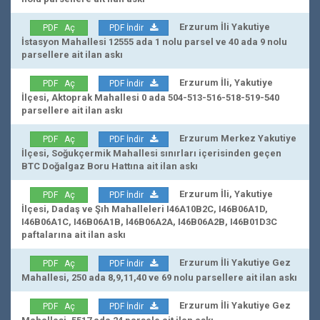
Erzurum İli Yakutiye
PDF Aç
PDF İndir
İstasyon Mahallesi 12555 ada 1 nolu parsel ve 40 ada 9 nolu
parsellere ait ilan askı
Erzurum İli, Yakutiye
PDF Aç
PDF İndir
İlçesi, Aktoprak Mahallesi 0 ada 504-513-516-518-519-540
parsellere ait ilan askı
Erzurum Merkez Yakutiye
PDF Aç
PDF İndir
İlçesi, Soğukçermik Mahallesi sınırları içerisinden geçen
BTC Doğalgaz Boru Hattına ait ilan askı
Erzurum İli, Yakutiye
PDF Aç
PDF İndir
İlçesi, Dadaş ve Şıh Mahalleleri I46A10B2C, I46B06A1D,
I46B06A1C, I46B06A1B, I46B06A2A, I46B06A2B, I46B01D3C
paftalarına ait ilan askı
Erzurum İli Yakutiye Gez
PDF Aç
PDF İndir
Mahallesi, 250 ada 8,9,11,40 ve 69 nolu parsellere ait ilan askı
Erzurum İli Yakutiye Gez
PDF Aç
PDF İndir