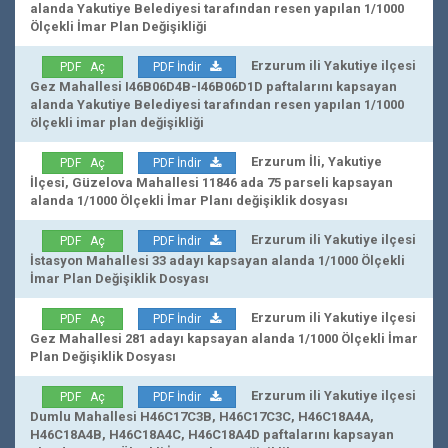
alanda Yakutiye Belediyesi tarafından resen yapılan 1/1000
Ölçekli İmar Plan Değişikliği
Erzurum ili Yakutiye ilçesi
PDF Aç
PDF İndir
Gez Mahallesi I46B06D4B-I46B06D1D paftalarını kapsayan
alanda Yakutiye Belediyesi tarafından resen yapılan 1/1000
ölçekli imar plan değişikliği
Erzurum İli, Yakutiye
PDF Aç
PDF İndir
İlçesi, Güzelova Mahallesi 11846 ada 75 parseli kapsayan
alanda 1/1000 Ölçekli İmar Planı değişiklik dosyası
Erzurum ili Yakutiye ilçesi
PDF Aç
PDF İndir
İstasyon Mahallesi 33 adayı kapsayan alanda 1/1000 Ölçekli
İmar Plan Değişiklik Dosyası
Erzurum ili Yakutiye ilçesi
PDF Aç
PDF İndir
Gez Mahallesi 281 adayı kapsayan alanda 1/1000 Ölçekli İmar
Plan Değişiklik Dosyası
Erzurum ili Yakutiye ilçesi
PDF Aç
PDF İndir
Dumlu Mahallesi H46C17C3B, H46C17C3C, H46C18A4A,
H46C18A4B, H46C18A4C, H46C18A4D paftalarını kapsayan