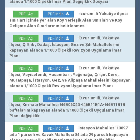
alanda 1/1000 Ölçekli İmar Plan Değişiklik Dosyası
rzurum ili Yakutiye ilçesi
PDF Aç
PDF İndir
sınırları içinde yer alan Köy Yerleşik Alan Sınırları ve Köy
Gelişme Alan Sınırlarının belirlenmesi
Erzurum İli, Yakutiye
PDF Aç
PDF İndir
İlçesi, Çiftlik , Dadaş, İstasyon, Gez ve Şıh Mahallelerini
kapsayan alanda 1/1000 Ölçekli Revizyon Uygulama İmar
Planı
Erzurum İli, Yakutiye
PDF Aç
PDF İndir
İlçesi, Veyisefendi, Hasanibari, Yeğenağa, Çırçır, Dere,
Muratpaşa, İstasyon, Gez, ve Alipaşa Mahallelerini kapsayan
alanda 1/1000 Ölçekli Revizyon Uygulama İmar Planı
Erzurum İli, Yakutiye
PDF Aç
PDF İndir
İlçesi, Kırmacı Mahallesi I46B06C4D-I46B11B1A-I46B11B1B
paftalarını kapsayan alanda 1/1000 Ölçekli Uygulama İmar
Planı değişiklik
İstasyon Mahallesi 13897
PDF Aç
PDF İndir
ada 1 parseli ve Kavak Mahallesi 84 ada 29 parseli kapsayan