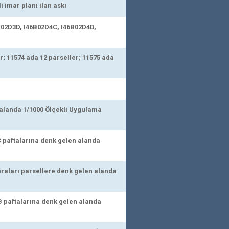
 imar planı ilan askı
02D3D, I46B02D4C, I46B02D4D,
; 11574 ada 12 parseller; 11575 ada
alanda 1/1000 Ölçekli Uygulama
 paftalarına denk gelen alanda
araları parsellere denk gelen alanda
 paftalarına denk gelen alanda