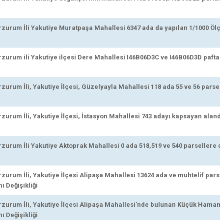
urum İli Yakutiye Muratpaşa Mahallesi 6347 ada da yapılan 1/1000 Ölç
urum ili Yakutiye ilçesi Dere Mahallesi I46B06D3C ve I46B06D3D pafta
urum İli, Yakutiye İlçesi, Güzelyayla Mahallesi 118 ada 55 ve 56 parse
urum İli, Yakutiye İlçesi, İstasyon Mahallesi 743 adayı kapsayan aland
urum İli Yakutiye Aktoprak Mahallesi 0 ada 518,519 ve 540 parsellere 
urum İli, Yakutiye İlçesi Alipaşa Mahallesi 13624 ada ve muhtelif pars
 Değişikliği
urum İli, Yakutiye İlçesi Alipaşa Mahallesi'nde bulunan Küçük Hamam
 Değişikliği