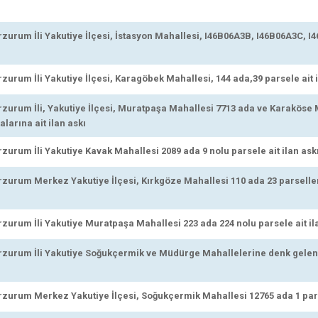
urum İli Yakutiye İlçesi, İstasyon Mahallesi, I46B06A3B, I46B06A3C, I
urum İli Yakutiye İlçesi, Karagöbek Mahallesi, 144 ada,39 parsele ait i
urum İli, Yakutiye İlçesi, Muratpaşa Mahallesi 7713 ada ve Karaköse M
arına ait ilan askı
urum İli Yakutiye Kavak Mahallesi 2089 ada 9 nolu parsele ait ilan ask
urum Merkez Yakutiye İlçesi, Kırkgöze Mahallesi 110 ada 23 parseller v
urum İli Yakutiye Muratpaşa Mahallesi 223 ada 224 nolu parsele ait il
urum İli Yakutiye Soğukçermik ve Müdürge Mahallelerine denk gelen 
urum Merkez Yakutiye İlçesi, Soğukçermik Mahallesi 12765 ada 1 parse