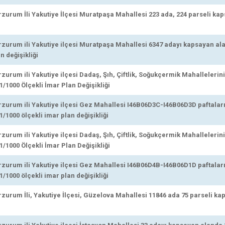
urum İli Yakutiye İlçesi Muratpaşa Mahallesi 223 ada, 224 parseli kap
urum ili Yakutiye ilçesi Muratpaşa Mahallesi 6347 adayı kapsayan ala
n değişikliği
urum ili Yakutiye ilçesi Dadaş, Şıh, Çiftlik, Soğukçermik Mahallelerin
1/1000 Ölçekli İmar Plan Değişikliği
urum ili Yakutiye ilçesi Gez Mahallesi I46B06D3C-I46B06D3D paftalar
/1000 ölçekli imar plan değişikliği
urum ili Yakutiye ilçesi Dadaş, Şıh, Çiftlik, Soğukçermik Mahallelerin
1/1000 Ölçekli İmar Plan Değişikliği
urum ili Yakutiye ilçesi Gez Mahallesi I46B06D4B-I46B06D1D paftalar
/1000 ölçekli imar plan değişikliği
urum İli, Yakutiye İlçesi, Güzelova Mahallesi 11846 ada 75 parseli ka