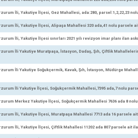
rum İli, Yakutiye İlçesi, Gez Mahallesi, ada:280, parsel:1,2,22,23 nolu 
urum İli, Yakutiye İlçesi, Alipaşa Mahallesi 320 ada,41 nolu parsele ait
rum İli, Yakutiye İlçesi sınırları 2021 yılı revizyon imar planı ilan ask
urum İli Yakutiye Muratpaşa, İstasyon, Dadaş, Şıh, Çiftlik Mahallelerin
urum İli Yakutiye Soğukçermik, Kavak, Şıh, İstasyon, Müdürge Mahalle
urum İli Yakutiye İlçesi, Soğukçermik Mahallesi,7395 ada,7 nolu parsel
urum Merkez Yakutiye İlçesi, Soğukçermik Mahallesi 7636 ada 8 nolu p
urum İli, Yakutiye İlçesi, Muratpaşa Mahallesi 7713 ada 16 parsele ait 
rum İli, Yakutiye İlçesi, Çiftlik Mahallesi 11202 ada 807 parsele ait il