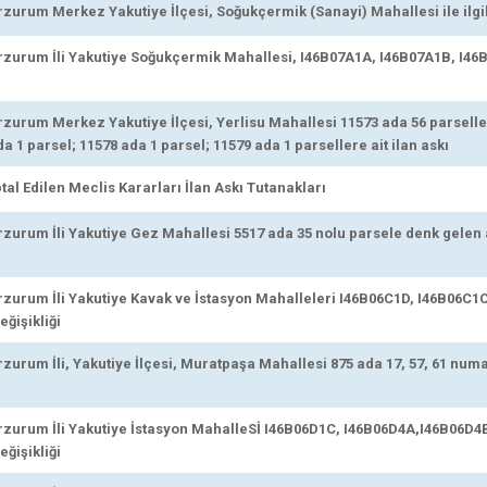
urum Merkez Yakutiye İlçesi, Soğukçermik (Sanayi) Mahallesi ile ilgili
urum İli Yakutiye Soğukçermik Mahallesi, I46B07A1A, I46B07A1B, I46B
urum Merkez Yakutiye İlçesi, Yerlisu Mahallesi 11573 ada 56 parseller
a 1 parsel; 11578 ada 1 parsel; 11579 ada 1 parsellere ait ilan askı
al Edilen Meclis Kararları İlan Askı Tutanakları
urum İli Yakutiye Gez Mahallesi 5517 ada 35 nolu parsele denk gelen 
urum İli Yakutiye Kavak ve İstasyon Mahalleleri I46B06C1D, I46B06C1C
ğişikliği
urum İli, Yakutiye İlçesi, Muratpaşa Mahallesi 875 ada 17, 57, 61 num
urum İli Yakutiye İstasyon MahalleSİ I46B06D1C, I46B06D4A,I46B06D4B
ğişikliği