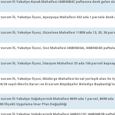
urum İli Yakutiye Kavak Mahallesi I46B06B4C paftasına denk gelen al
urum İli, Yakutiye İlçesi, Ayazpaşa Mahallesi 632 ada 1 parsele denk 
urum İli, Yakutiye İlçesi, Güzelova Mahallesi 11858 ada 13, 35, 36 par
urum İli, Yakutiye İlçesi, Gez Mahallesi I46B06D4A, I46B06D4D paftala
urum İli, Yakutiye İlçesi, İstasyon Mahallesi 33 ada 106 parseli kapsay
rum İli, Yakutiye İlçesi, Müdürge Mahallesi kırsal yerleşik alan ile il
24/24 sayılı Meclis Kararı ve Erzurum Büyükşehir Belediye Başkanlığı'nın
urum İli Yakutiye Soğukçermik Mahallesi 8699 ada 1 parsel, 8698 ada 1
00 Ölçekli Uygulama İmar Plan Değişikliği
urum İli Yakutiye Soğukçermik Mahallesi I46B01C3C,I46B06B2B paftala