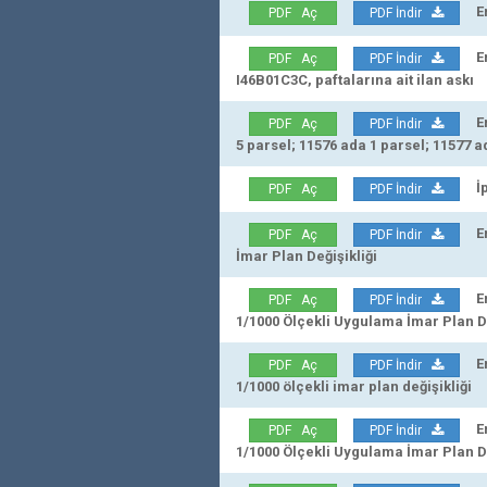
Erz
PDF Aç
PDF İndir
Erz
PDF Aç
PDF İndir
I46B01C3C, paftalarına ait ilan askı
Erz
PDF Aç
PDF İndir
5 parsel; 11576 ada 1 parsel; 11577 ad
İpt
PDF Aç
PDF İndir
Erz
PDF Aç
PDF İndir
İmar Plan Değişikliği
Erz
PDF Aç
PDF İndir
1/1000 Ölçekli Uygulama İmar Plan De
Erz
PDF Aç
PDF İndir
1/1000 ölçekli imar plan değişikliği
Erz
PDF Aç
PDF İndir
1/1000 Ölçekli Uygulama İmar Plan De