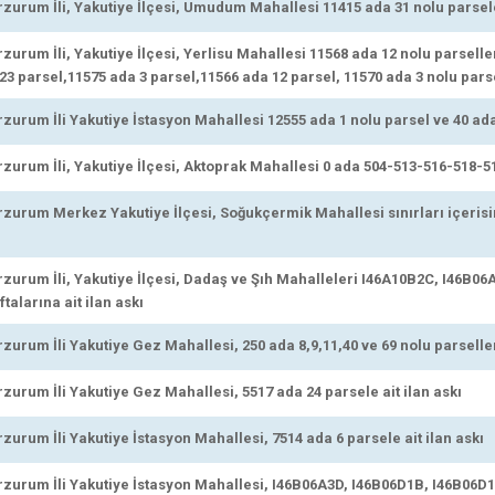
urum İli, Yakutiye İlçesi, Umudum Mahallesi 11415 ada 31 nolu parsele 
urum İli, Yakutiye İlçesi, Yerlisu Mahallesi 11568 ada 12 nolu parselle
3 parsel,11575 ada 3 parsel,11566 ada 12 parsel, 11570 ada 3 nolu parsel
urum İli Yakutiye İstasyon Mahallesi 12555 ada 1 nolu parsel ve 40 ada 9
urum İli, Yakutiye İlçesi, Aktoprak Mahallesi 0 ada 504-513-516-518-519
urum Merkez Yakutiye İlçesi, Soğukçermik Mahallesi sınırları içeri
urum İli, Yakutiye İlçesi, Dadaş ve Şıh Mahalleleri I46A10B2C, I46B06
alarına ait ilan askı
urum İli Yakutiye Gez Mahallesi, 250 ada 8,9,11,40 ve 69 nolu parsellere
urum İli Yakutiye Gez Mahallesi, 5517 ada 24 parsele ait ilan askı
urum İli Yakutiye İstasyon Mahallesi, 7514 ada 6 parsele ait ilan askı
urum İli Yakutiye İstasyon Mahallesi, I46B06A3D, I46B06D1B, I46B06D1