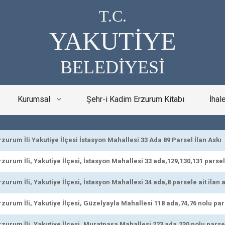
T.C.
YAKUTİYE
BELEDİYESİ
Kurumsal
Şehr-i Kadim Erzurum Kitabı
İhal
urum İli Yakutiye İlçesi İstasyon Mahallesi 33 Ada 89 Parsel İlan Askı
rum İli, Yakutiye İlçesi, İstasyon Mahallesi 33 ada,129,130,131 parsell
rum İli, Yakutiye İlçesi, İstasyon Mahallesi 34 ada,8 parsele ait ilan 
urum İli, Yakutiye İlçesi, Güzelyayla Mahallesi 118 ada,74,76 nolu parse
urum İli, Yakutiye İlçesi, Muratpaşa Mahallesi 223 ada,230 nolu parsele