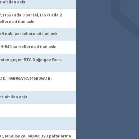
ait ilan askı
r,11557 ada 3 parsel,11571 ada 2
lere ait ilan askı
 nolu parsellere ait ilan askı
-540 parsellere ait ilan askı
sinden geçen BTC Doğalgaz Boru
A1D, I46B06A1C, I46B06A1B,
 ait ilan askı
C, I46B06D2A, I46B06D2D paftalarına