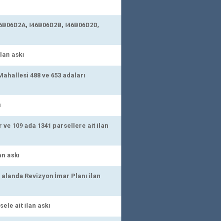
46B06D2A, I46B06D2B, I46B06D2D,
lan askı
ahallesi 488 ve 653 adaları
ı
e 109 ada 1341 parsellere ait ilan
an askı
alanda Revizyon İmar Planı ilan
le ait ilan askı