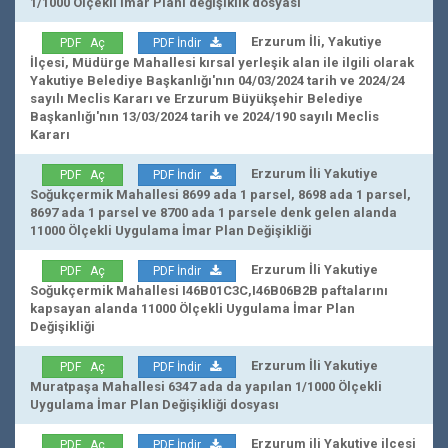
1/1000 Ölçekli İmar Planı değişiklik dosyası
Erzurum İli, Yakutiye
PDF Aç
PDF İndir
İlçesi, Müdürge Mahallesi kırsal yerleşik alan ile ilgili olarak
Yakutiye Belediye Başkanlığı'nın 04/03/2024 tarih ve 2024/24
sayılı Meclis Kararı ve Erzurum Büyükşehir Belediye
Başkanlığı'nın 13/03/2024 tarih ve 2024/190 sayılı Meclis
Kararı
Erzurum İli Yakutiye
PDF Aç
PDF İndir
Soğukçermik Mahallesi 8699 ada 1 parsel, 8698 ada 1 parsel,
8697 ada 1 parsel ve 8700 ada 1 parsele denk gelen alanda
11000 Ölçekli Uygulama İmar Plan Değişikliği
Erzurum İli Yakutiye
PDF Aç
PDF İndir
Soğukçermik Mahallesi I46B01C3C,I46B06B2B paftalarını
kapsayan alanda 11000 Ölçekli Uygulama İmar Plan
Değişikliği
Erzurum İli Yakutiye
PDF Aç
PDF İndir
Muratpaşa Mahallesi 6347 ada da yapılan 1/1000 Ölçekli
Uygulama İmar Plan Değişikliği dosyası
Erzurum ili Yakutiye ilçesi
PDF Aç
PDF İndir