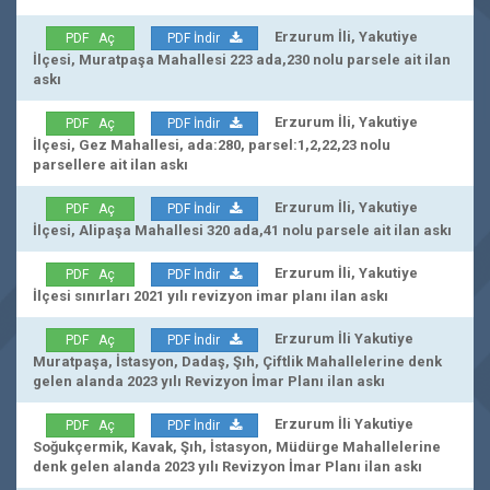
Erzurum İli, Yakutiye
PDF Aç
PDF İndir
İlçesi, Muratpaşa Mahallesi 223 ada,230 nolu parsele ait ilan
askı
Erzurum İli, Yakutiye
PDF Aç
PDF İndir
İlçesi, Gez Mahallesi, ada:280, parsel:1,2,22,23 nolu
parsellere ait ilan askı
Erzurum İli, Yakutiye
PDF Aç
PDF İndir
İlçesi, Alipaşa Mahallesi 320 ada,41 nolu parsele ait ilan askı
Erzurum İli, Yakutiye
PDF Aç
PDF İndir
İlçesi sınırları 2021 yılı revizyon imar planı ilan askı
Erzurum İli Yakutiye
PDF Aç
PDF İndir
Muratpaşa, İstasyon, Dadaş, Şıh, Çiftlik Mahallelerine denk
gelen alanda 2023 yılı Revizyon İmar Planı ilan askı
Erzurum İli Yakutiye
PDF Aç
PDF İndir
Soğukçermik, Kavak, Şıh, İstasyon, Müdürge Mahallelerine
denk gelen alanda 2023 yılı Revizyon İmar Planı ilan askı