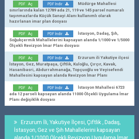
Müdürge Mahallesi
PDF Aç
PDF İndir
sınırlarında kalan 12789 ada 21, 119 ve 145 parsel numaralı
taşınmazlarda Küçük Sanayi Alanı kullanımlı olarak
hazırlanan imar plan dosyası
İstasyon, Dadaş, Şıh,
PDF Aç
PDF İndir
Soğukçermik Mahallelerini kapsayan alanda 1/1000 ve 1/5000
Ölçekli Revizyon İmar Planı dosyası
Erzurum ili Yakutiye ilçesi
PDF Aç
PDF İndir
İstayon, Gez, Muratpaşa, Çiftlik, Kuloğlu, Çırçır, Kavak,
Hasanibasri, Abdurrahmanağa, Topçuoğlu ve Veyisefendi
Mahallesini kapsayan alanda Revizyon İmar Planı
İstasyon Mahallesi 6723
PDF Aç
PDF İndir
ada 12 parseli kapsayan alanda 11000 Ölçekli Uygulama İmar
Planı değişiklik dosyası
Erzurum İli, Yakutiye İlçesi, Çiftlik , Dadaş,
İstasyon, Gez ve Şıh Mahallelerini kapsayan
alanda 1/1000 Ölçekli Revizyon Uygulama İmar