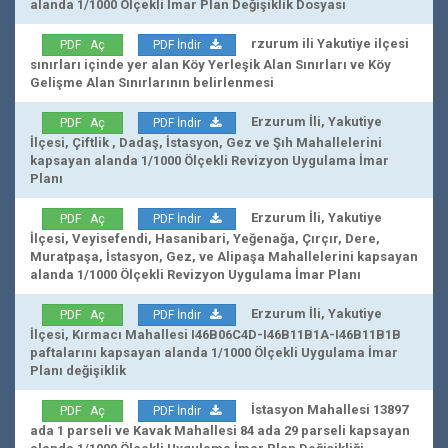
alanda 1/1000 Ölçekli İmar Plan Değişiklik Dosyası
rzurum ili Yakutiye ilçesi
PDF Aç
PDF İndir
sınırları içinde yer alan Köy Yerleşik Alan Sınırları ve Köy
Gelişme Alan Sınırlarının belirlenmesi
Erzurum İli, Yakutiye
PDF Aç
PDF İndir
İlçesi, Çiftlik , Dadaş, İstasyon, Gez ve Şıh Mahallelerini
kapsayan alanda 1/1000 Ölçekli Revizyon Uygulama İmar
Planı
Erzurum İli, Yakutiye
PDF Aç
PDF İndir
İlçesi, Veyisefendi, Hasanibari, Yeğenağa, Çırçır, Dere,
Muratpaşa, İstasyon, Gez, ve Alipaşa Mahallelerini kapsayan
alanda 1/1000 Ölçekli Revizyon Uygulama İmar Planı
Erzurum İli, Yakutiye
PDF Aç
PDF İndir
İlçesi, Kırmacı Mahallesi I46B06C4D-I46B11B1A-I46B11B1B
paftalarını kapsayan alanda 1/1000 Ölçekli Uygulama İmar
Planı değişiklik
İstasyon Mahallesi 13897
PDF Aç
PDF İndir
ada 1 parseli ve Kavak Mahallesi 84 ada 29 parseli kapsayan