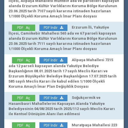
İlçesi, Alipaşa Mahallesi muhtelif ada ve parselleri kapsayan
alanda Erzurum Kültür Varlıklarını Koruma Bölge Kurulunun
23.06.2025 tarih 7107 sayılı kararına istinaden hazırlanan
1/1000 Ölçekli Koruma Amaçlı İmar Planı dosyası
Erzurum İli, Yakutiye
PDF Aç
PDF İndir
İlçesi, Camiikebir Mahallesi 565 ada ve 67 parseli kapsayan
alanda Erzurum Kültür Varlıklarını Koruma Bölge Kurulunun
23.06.2025 tarih 7111 sayılı kararına istinaden hazırlanan
1/1000 Ölçekli Koruma Amaçlı İmar Planı dosyası
Alipaşa Mahallesi 7215
PDF Aç
PDF İndir
ada 12 parseli kapsayan alanda Yakutiye Belediye
Başkanlığının 08.01.2025 tarih 17 sayılı Meclis Kararı ve
Erzurum Büyükşehir Belediye Başkanlığının 17.07.2025 tarih
585 sayılı Meclis Kararı ile kabul edilen 1/1000 Ölçekli
Koruma Amaçlı İmar Plan Değişiklik Dosyası
Soğukçermik ve
PDF Aç
PDF İndir
Hasanibasri Mahallelerini Kapsayan Alanda Yakutiye
Belediyesinin 04/08/2025 tarih 2025/112 sayılı Meclis Kararı
ile Kentsel Dönüşüm Alanı ilan edilmesi
Muratpaşa Mahallesi 223
PDF Aç
PDF İndir