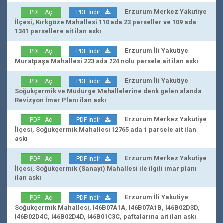
Erzurum Merkez Yakutiye
PDF Aç
PDF İndir
İlçesi, Kırkgöze Mahallesi 110 ada 23 parseller ve 109 ada
1341 parsellere ait ilan askı
Erzurum İli Yakutiye
PDF Aç
PDF İndir
Muratpaşa Mahallesi 223 ada 224 nolu parsele ait ilan askı
Erzurum İli Yakutiye
PDF Aç
PDF İndir
Soğukçermik ve Müdürge Mahallelerine denk gelen alanda
Revizyon İmar Planı ilan askı
Erzurum Merkez Yakutiye
PDF Aç
PDF İndir
İlçesi, Soğukçermik Mahallesi 12765 ada 1 parsele ait ilan
askı
Erzurum Merkez Yakutiye
PDF Aç
PDF İndir
İlçesi, Soğukçermik (Sanayi) Mahallesi ile ilgili imar planı
ilan askı
Erzurum İli Yakutiye
PDF Aç
PDF İndir
Soğukçermik Mahallesi, I46B07A1A, I46B07A1B, I46B02D3D,
I46B02D4C, I46B02D4D, I46B01C3C, paftalarına ait ilan askı