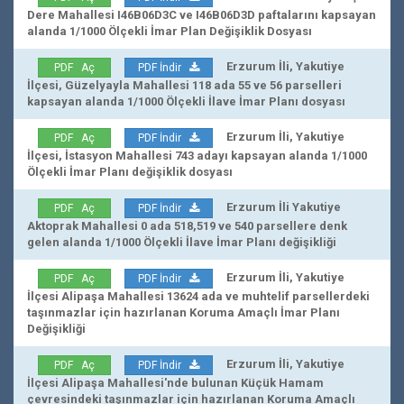
Dere Mahallesi I46B06D3C ve I46B06D3D paftalarını kapsayan
alanda 1/1000 Ölçekli İmar Plan Değişiklik Dosyası
Erzurum İli, Yakutiye
PDF Aç
PDF İndir
İlçesi, Güzelyayla Mahallesi 118 ada 55 ve 56 parselleri
kapsayan alanda 1/1000 Ölçekli İlave İmar Planı dosyası
Erzurum İli, Yakutiye
PDF Aç
PDF İndir
İlçesi, İstasyon Mahallesi 743 adayı kapsayan alanda 1/1000
Ölçekli İmar Planı değişiklik dosyası
Erzurum İli Yakutiye
PDF Aç
PDF İndir
Aktoprak Mahallesi 0 ada 518,519 ve 540 parsellere denk
gelen alanda 1/1000 Ölçekli İlave İmar Planı değişikliği
Erzurum İli, Yakutiye
PDF Aç
PDF İndir
İlçesi Alipaşa Mahallesi 13624 ada ve muhtelif parsellerdeki
taşınmazlar için hazırlanan Koruma Amaçlı İmar Planı
Değişikliği
Erzurum İli, Yakutiye
PDF Aç
PDF İndir
İlçesi Alipaşa Mahallesi'nde bulunan Küçük Hamam
çevresindeki taşınmazlar için hazırlanan Koruma Amaçlı