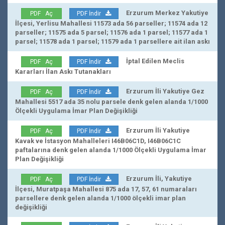
Erzurum Merkez Yakutiye
PDF Aç
PDF İndir
İlçesi, Yerlisu Mahallesi 11573 ada 56 parseller; 11574 ada 12
parseller; 11575 ada 5 parsel; 11576 ada 1 parsel; 11577 ada 1
parsel; 11578 ada 1 parsel; 11579 ada 1 parsellere ait ilan askı
İptal Edilen Meclis
PDF Aç
PDF İndir
Kararları İlan Askı Tutanakları
Erzurum İli Yakutiye Gez
PDF Aç
PDF İndir
Mahallesi 5517 ada 35 nolu parsele denk gelen alanda 1/1000
Ölçekli Uygulama İmar Plan Değişikliği
Erzurum İli Yakutiye
PDF Aç
PDF İndir
Kavak ve İstasyon Mahalleleri I46B06C1D, I46B06C1C
paftalarına denk gelen alanda 1/1000 Ölçekli Uygulama İmar
Plan Değişikliği
Erzurum İli, Yakutiye
PDF Aç
PDF İndir
İlçesi, Muratpaşa Mahallesi 875 ada 17, 57, 61 numaraları
parsellere denk gelen alanda 1/1000 ölçekli imar plan
değişikliği