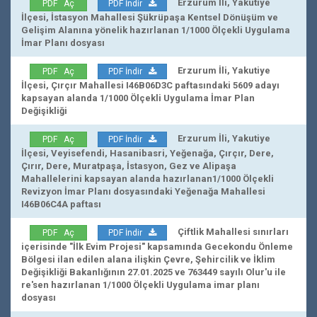
Erzurum İli, Yakutiye
PDF Aç
PDF İndir
İlçesi, İstasyon Mahallesi Şükrüpaşa Kentsel Dönüşüm ve
Gelişim Alanına yönelik hazırlanan 1/1000 Ölçekli Uygulama
İmar Planı dosyası
Erzurum İli, Yakutiye
PDF Aç
PDF İndir
İlçesi, Çırçır Mahallesi I46B06D3C paftasındaki 5609 adayı
kapsayan alanda 1/1000 Ölçekli Uygulama İmar Plan
Değişikliği
Erzurum İli, Yakutiye
PDF Aç
PDF İndir
İlçesi, Veyisefendi, Hasanibasri, Yeğenağa, Çırçır, Dere,
Çırır, Dere, Muratpaşa, İstasyon, Gez ve Alipaşa
Mahallelerini kapsayan alanda hazırlanan1/1000 Ölçekli
Revizyon İmar Planı dosyasındaki Yeğenağa Mahallesi
I46B06C4A paftası
Çiftlik Mahallesi sınırları
PDF Aç
PDF İndir
içerisinde "İlk Evim Projesi" kapsamında Gecekondu Önleme
Bölgesi ilan edilen alana ilişkin Çevre, Şehircilik ve İklim
Değişikliği Bakanlığının 27.01.2025 ve 763449 sayılı Olur'u ile
re'sen hazırlanan 1/1000 Ölçekli Uygulama imar planı
dosyası