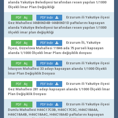
alanda Yakutiye Belediyesi tarafından resen yapılan 1/1000
Ölçekli İmar Plan Değişikliği
Erzurum ili Yakutiye ilçesi
PDF Aç
PDF İndir
Gez Mahallesi I46B06D4B-I46B06D1D paftalarını kapsayan
alanda Yakutiye Belediyesi tarafından resen yapılan 1/1000
ölçekli imar plan değişikliği
Erzurum İli, Yakutiye
PDF Aç
PDF İndir
İlçesi, Güzelova Mahallesi 11846 ada 75 parseli kapsayan
alanda 1/1000 Ölçekli İmar Planı değişiklik dosyası
Erzurum ili Yakutiye ilçesi
PDF Aç
PDF İndir
İstasyon Mahallesi 33 adayı kapsayan alanda 1/1000 Ölçekli
İmar Plan Değişiklik Dosyası
Erzurum ili Yakutiye ilçesi
PDF Aç
PDF İndir
Gez Mahallesi 281 adayı kapsayan alanda 1/1000 Ölçekli İmar
Plan Değişiklik Dosyası
Erzurum ili Yakutiye ilçesi
PDF Aç
PDF İndir
Dumlu Mahallesi H46C17C3B, H46C17C3C, H46C18A4A,
H46C18A4B, H46C18A4C, H46C18A4D paftalarını kapsayan