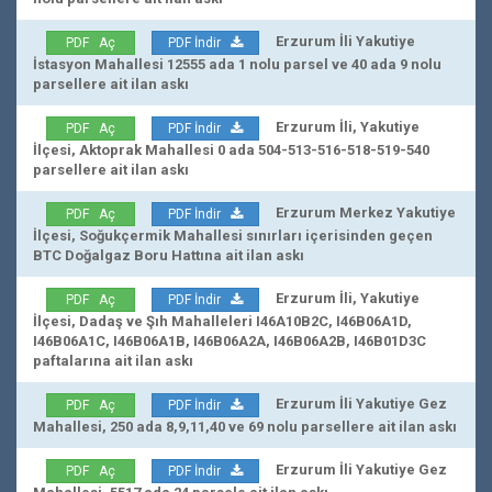
Erzurum İli Yakutiye
PDF Aç
PDF İndir
İstasyon Mahallesi 12555 ada 1 nolu parsel ve 40 ada 9 nolu
parsellere ait ilan askı
Erzurum İli, Yakutiye
PDF Aç
PDF İndir
İlçesi, Aktoprak Mahallesi 0 ada 504-513-516-518-519-540
parsellere ait ilan askı
Erzurum Merkez Yakutiye
PDF Aç
PDF İndir
İlçesi, Soğukçermik Mahallesi sınırları içerisinden geçen
BTC Doğalgaz Boru Hattına ait ilan askı
Erzurum İli, Yakutiye
PDF Aç
PDF İndir
İlçesi, Dadaş ve Şıh Mahalleleri I46A10B2C, I46B06A1D,
I46B06A1C, I46B06A1B, I46B06A2A, I46B06A2B, I46B01D3C
paftalarına ait ilan askı
Erzurum İli Yakutiye Gez
PDF Aç
PDF İndir
Mahallesi, 250 ada 8,9,11,40 ve 69 nolu parsellere ait ilan askı
Erzurum İli Yakutiye Gez
PDF Aç
PDF İndir