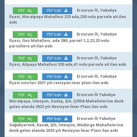
Erzurum İli, Yakutiye
PDF Aç
PDF İndir
İlçesi, Muratpaşa Mahallesi 223 ada,230 nolu parsele ait ilan
askı
Erzurum İli, Yakutiye
PDF Aç
PDF İndir
İlçesi, Gez Mahallesi, ada:280, parsel:1,2,22,23 nolu
parsellere ait ilan askı
Erzurum İli, Yakutiye
PDF Aç
PDF İndir
İlçesi, Alipaşa Mahallesi 320 ada,41 nolu parsele ait ilan askı
Erzurum İli, Yakutiye
PDF Aç
PDF İndir
İlçesi sınırları 2021 yılı revizyon imar planı ilan askı
Erzurum İli Yakutiye
PDF Aç
PDF İndir
Muratpaşa, İstasyon, Dadaş, Şıh, Çiftlik Mahallelerine denk
gelen alanda 2023 yılı Revizyon İmar Planı ilan askı
Erzurum İli Yakutiye
PDF Aç
PDF İndir
Soğukçermik, Kavak, Şıh, İstasyon, Müdürge Mahallelerine
denk gelen alanda 2023 yılı Revizyon İmar Planı ilan askı