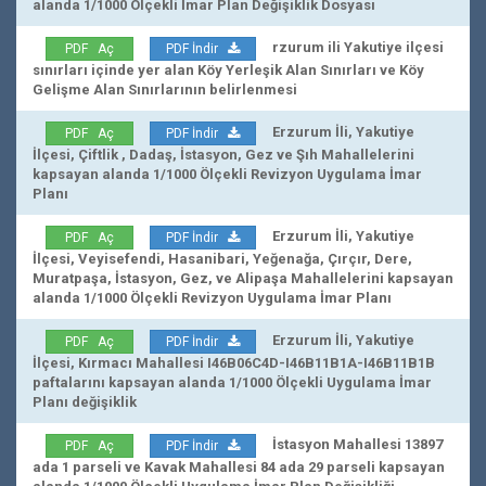
alanda 1/1000 Ölçekli İmar Plan Değişiklik Dosyası
rzurum ili Yakutiye ilçesi
PDF Aç
PDF İndir
sınırları içinde yer alan Köy Yerleşik Alan Sınırları ve Köy
Gelişme Alan Sınırlarının belirlenmesi
Erzurum İli, Yakutiye
PDF Aç
PDF İndir
İlçesi, Çiftlik , Dadaş, İstasyon, Gez ve Şıh Mahallelerini
kapsayan alanda 1/1000 Ölçekli Revizyon Uygulama İmar
Planı
Erzurum İli, Yakutiye
PDF Aç
PDF İndir
İlçesi, Veyisefendi, Hasanibari, Yeğenağa, Çırçır, Dere,
Muratpaşa, İstasyon, Gez, ve Alipaşa Mahallelerini kapsayan
alanda 1/1000 Ölçekli Revizyon Uygulama İmar Planı
Erzurum İli, Yakutiye
PDF Aç
PDF İndir
İlçesi, Kırmacı Mahallesi I46B06C4D-I46B11B1A-I46B11B1B
paftalarını kapsayan alanda 1/1000 Ölçekli Uygulama İmar
Planı değişiklik
İstasyon Mahallesi 13897
PDF Aç
PDF İndir
ada 1 parseli ve Kavak Mahallesi 84 ada 29 parseli kapsayan