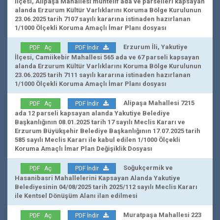
İlçesi, Alipaşa Mahallesi muhtelif ada ve parselleri kapsayan
alanda Erzurum Kültür Varlıklarını Koruma Bölge Kurulunun
23.06.2025 tarih 7107 sayılı kararına istinaden hazırlanan
1/1000 Ölçekli Koruma Amaçlı İmar Planı dosyası
Erzurum İli, Yakutiye
PDF Aç
PDF İndir
İlçesi, Camiikebir Mahallesi 565 ada ve 67 parseli kapsayan
alanda Erzurum Kültür Varlıklarını Koruma Bölge Kurulunun
23.06.2025 tarih 7111 sayılı kararına istinaden hazırlanan
1/1000 Ölçekli Koruma Amaçlı İmar Planı dosyası
Alipaşa Mahallesi 7215
PDF Aç
PDF İndir
ada 12 parseli kapsayan alanda Yakutiye Belediye
Başkanlığının 08.01.2025 tarih 17 sayılı Meclis Kararı ve
Erzurum Büyükşehir Belediye Başkanlığının 17.07.2025 tarih
585 sayılı Meclis Kararı ile kabul edilen 1/1000 Ölçekli
Koruma Amaçlı İmar Plan Değişiklik Dosyası
Soğukçermik ve
PDF Aç
PDF İndir
Hasanibasri Mahallelerini Kapsayan Alanda Yakutiye
Belediyesinin 04/08/2025 tarih 2025/112 sayılı Meclis Kararı
ile Kentsel Dönüşüm Alanı ilan edilmesi
Muratpaşa Mahallesi 223
PDF Aç
PDF İndir