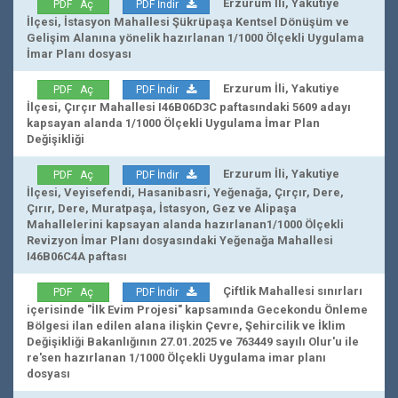
Erzurum İli, Yakutiye
PDF Aç
PDF İndir
İlçesi, İstasyon Mahallesi Şükrüpaşa Kentsel Dönüşüm ve
Gelişim Alanına yönelik hazırlanan 1/1000 Ölçekli Uygulama
İmar Planı dosyası
Erzurum İli, Yakutiye
PDF Aç
PDF İndir
İlçesi, Çırçır Mahallesi I46B06D3C paftasındaki 5609 adayı
kapsayan alanda 1/1000 Ölçekli Uygulama İmar Plan
Değişikliği
Erzurum İli, Yakutiye
PDF Aç
PDF İndir
İlçesi, Veyisefendi, Hasanibasri, Yeğenağa, Çırçır, Dere,
Çırır, Dere, Muratpaşa, İstasyon, Gez ve Alipaşa
Mahallelerini kapsayan alanda hazırlanan1/1000 Ölçekli
Revizyon İmar Planı dosyasındaki Yeğenağa Mahallesi
I46B06C4A paftası
Çiftlik Mahallesi sınırları
PDF Aç
PDF İndir
içerisinde "İlk Evim Projesi" kapsamında Gecekondu Önleme
Bölgesi ilan edilen alana ilişkin Çevre, Şehircilik ve İklim
Değişikliği Bakanlığının 27.01.2025 ve 763449 sayılı Olur'u ile
re'sen hazırlanan 1/1000 Ölçekli Uygulama imar planı
dosyası