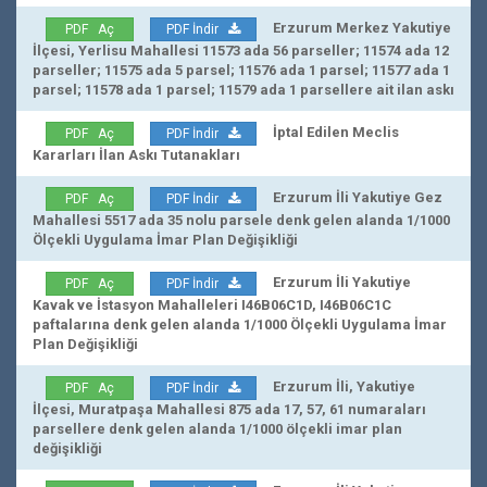
Erzurum Merkez Yakutiye
PDF Aç
PDF İndir
İlçesi, Yerlisu Mahallesi 11573 ada 56 parseller; 11574 ada 12
parseller; 11575 ada 5 parsel; 11576 ada 1 parsel; 11577 ada 1
parsel; 11578 ada 1 parsel; 11579 ada 1 parsellere ait ilan askı
İptal Edilen Meclis
PDF Aç
PDF İndir
Kararları İlan Askı Tutanakları
Erzurum İli Yakutiye Gez
PDF Aç
PDF İndir
Mahallesi 5517 ada 35 nolu parsele denk gelen alanda 1/1000
Ölçekli Uygulama İmar Plan Değişikliği
Erzurum İli Yakutiye
PDF Aç
PDF İndir
Kavak ve İstasyon Mahalleleri I46B06C1D, I46B06C1C
paftalarına denk gelen alanda 1/1000 Ölçekli Uygulama İmar
Plan Değişikliği
Erzurum İli, Yakutiye
PDF Aç
PDF İndir
İlçesi, Muratpaşa Mahallesi 875 ada 17, 57, 61 numaraları
parsellere denk gelen alanda 1/1000 ölçekli imar plan
değişikliği