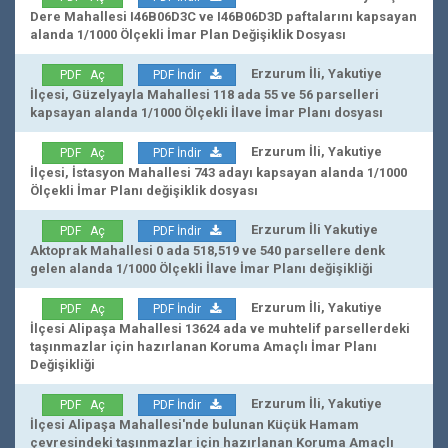
Dere Mahallesi I46B06D3C ve I46B06D3D paftalarını kapsayan
alanda 1/1000 Ölçekli İmar Plan Değişiklik Dosyası
Erzurum İli, Yakutiye
PDF Aç
PDF İndir
İlçesi, Güzelyayla Mahallesi 118 ada 55 ve 56 parselleri
kapsayan alanda 1/1000 Ölçekli İlave İmar Planı dosyası
Erzurum İli, Yakutiye
PDF Aç
PDF İndir
İlçesi, İstasyon Mahallesi 743 adayı kapsayan alanda 1/1000
Ölçekli İmar Planı değişiklik dosyası
Erzurum İli Yakutiye
PDF Aç
PDF İndir
Aktoprak Mahallesi 0 ada 518,519 ve 540 parsellere denk
gelen alanda 1/1000 Ölçekli İlave İmar Planı değişikliği
Erzurum İli, Yakutiye
PDF Aç
PDF İndir
İlçesi Alipaşa Mahallesi 13624 ada ve muhtelif parsellerdeki
taşınmazlar için hazırlanan Koruma Amaçlı İmar Planı
Değişikliği
Erzurum İli, Yakutiye
PDF Aç
PDF İndir
İlçesi Alipaşa Mahallesi'nde bulunan Küçük Hamam
çevresindeki taşınmazlar için hazırlanan Koruma Amaçlı