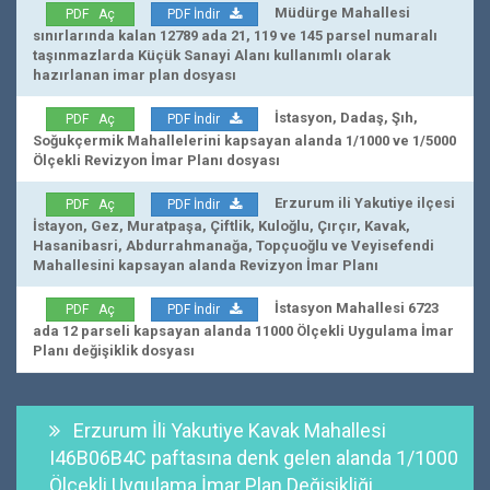
Müdürge Mahallesi
PDF Aç
PDF İndir
sınırlarında kalan 12789 ada 21, 119 ve 145 parsel numaralı
taşınmazlarda Küçük Sanayi Alanı kullanımlı olarak
hazırlanan imar plan dosyası
İstasyon, Dadaş, Şıh,
PDF Aç
PDF İndir
Soğukçermik Mahallelerini kapsayan alanda 1/1000 ve 1/5000
Ölçekli Revizyon İmar Planı dosyası
Erzurum ili Yakutiye ilçesi
PDF Aç
PDF İndir
İstayon, Gez, Muratpaşa, Çiftlik, Kuloğlu, Çırçır, Kavak,
Hasanibasri, Abdurrahmanağa, Topçuoğlu ve Veyisefendi
Mahallesini kapsayan alanda Revizyon İmar Planı
İstasyon Mahallesi 6723
PDF Aç
PDF İndir
ada 12 parseli kapsayan alanda 11000 Ölçekli Uygulama İmar
Planı değişiklik dosyası
Erzurum İli Yakutiye Kavak Mahallesi
I46B06B4C paftasına denk gelen alanda 1/1000
Ölçekli Uygulama İmar Plan Değişikliği