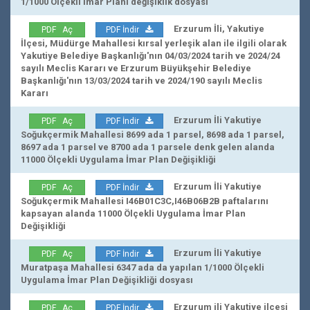
1/1000 Ölçekli İmar Planı değişiklik dosyası
Erzurum İli, Yakutiye
PDF Aç
PDF İndir
İlçesi, Müdürge Mahallesi kırsal yerleşik alan ile ilgili olarak
Yakutiye Belediye Başkanlığı'nın 04/03/2024 tarih ve 2024/24
sayılı Meclis Kararı ve Erzurum Büyükşehir Belediye
Başkanlığı'nın 13/03/2024 tarih ve 2024/190 sayılı Meclis
Kararı
Erzurum İli Yakutiye
PDF Aç
PDF İndir
Soğukçermik Mahallesi 8699 ada 1 parsel, 8698 ada 1 parsel,
8697 ada 1 parsel ve 8700 ada 1 parsele denk gelen alanda
11000 Ölçekli Uygulama İmar Plan Değişikliği
Erzurum İli Yakutiye
PDF Aç
PDF İndir
Soğukçermik Mahallesi I46B01C3C,I46B06B2B paftalarını
kapsayan alanda 11000 Ölçekli Uygulama İmar Plan
Değişikliği
Erzurum İli Yakutiye
PDF Aç
PDF İndir
Muratpaşa Mahallesi 6347 ada da yapılan 1/1000 Ölçekli
Uygulama İmar Plan Değişikliği dosyası
Erzurum ili Yakutiye ilçesi
PDF Aç
PDF İndir