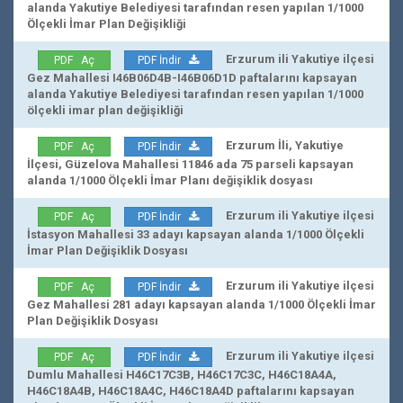
alanda Yakutiye Belediyesi tarafından resen yapılan 1/1000
Ölçekli İmar Plan Değişikliği
Erzurum ili Yakutiye ilçesi
PDF Aç
PDF İndir
Gez Mahallesi I46B06D4B-I46B06D1D paftalarını kapsayan
alanda Yakutiye Belediyesi tarafından resen yapılan 1/1000
ölçekli imar plan değişikliği
Erzurum İli, Yakutiye
PDF Aç
PDF İndir
İlçesi, Güzelova Mahallesi 11846 ada 75 parseli kapsayan
alanda 1/1000 Ölçekli İmar Planı değişiklik dosyası
Erzurum ili Yakutiye ilçesi
PDF Aç
PDF İndir
İstasyon Mahallesi 33 adayı kapsayan alanda 1/1000 Ölçekli
İmar Plan Değişiklik Dosyası
Erzurum ili Yakutiye ilçesi
PDF Aç
PDF İndir
Gez Mahallesi 281 adayı kapsayan alanda 1/1000 Ölçekli İmar
Plan Değişiklik Dosyası
Erzurum ili Yakutiye ilçesi
PDF Aç
PDF İndir
Dumlu Mahallesi H46C17C3B, H46C17C3C, H46C18A4A,
H46C18A4B, H46C18A4C, H46C18A4D paftalarını kapsayan