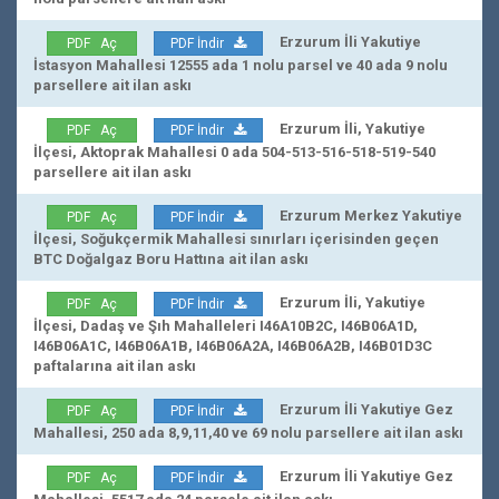
Erzurum İli Yakutiye
PDF Aç
PDF İndir
İstasyon Mahallesi 12555 ada 1 nolu parsel ve 40 ada 9 nolu
parsellere ait ilan askı
Erzurum İli, Yakutiye
PDF Aç
PDF İndir
İlçesi, Aktoprak Mahallesi 0 ada 504-513-516-518-519-540
parsellere ait ilan askı
Erzurum Merkez Yakutiye
PDF Aç
PDF İndir
İlçesi, Soğukçermik Mahallesi sınırları içerisinden geçen
BTC Doğalgaz Boru Hattına ait ilan askı
Erzurum İli, Yakutiye
PDF Aç
PDF İndir
İlçesi, Dadaş ve Şıh Mahalleleri I46A10B2C, I46B06A1D,
I46B06A1C, I46B06A1B, I46B06A2A, I46B06A2B, I46B01D3C
paftalarına ait ilan askı
Erzurum İli Yakutiye Gez
PDF Aç
PDF İndir
Mahallesi, 250 ada 8,9,11,40 ve 69 nolu parsellere ait ilan askı
Erzurum İli Yakutiye Gez
PDF Aç
PDF İndir