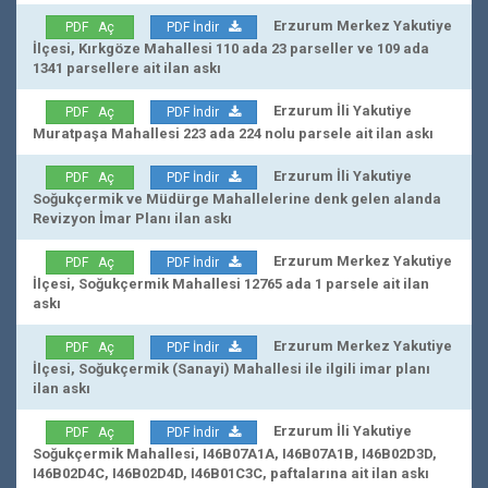
Erzurum Merkez Yakutiye
PDF Aç
PDF İndir
İlçesi, Kırkgöze Mahallesi 110 ada 23 parseller ve 109 ada
1341 parsellere ait ilan askı
Erzurum İli Yakutiye
PDF Aç
PDF İndir
Muratpaşa Mahallesi 223 ada 224 nolu parsele ait ilan askı
Erzurum İli Yakutiye
PDF Aç
PDF İndir
Soğukçermik ve Müdürge Mahallelerine denk gelen alanda
Revizyon İmar Planı ilan askı
Erzurum Merkez Yakutiye
PDF Aç
PDF İndir
İlçesi, Soğukçermik Mahallesi 12765 ada 1 parsele ait ilan
askı
Erzurum Merkez Yakutiye
PDF Aç
PDF İndir
İlçesi, Soğukçermik (Sanayi) Mahallesi ile ilgili imar planı
ilan askı
Erzurum İli Yakutiye
PDF Aç
PDF İndir
Soğukçermik Mahallesi, I46B07A1A, I46B07A1B, I46B02D3D,
I46B02D4C, I46B02D4D, I46B01C3C, paftalarına ait ilan askı