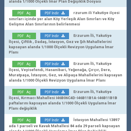
alanda 1/1000 Ölçekli İmar Plan Değişiklik Dosyası
rzurum ili Yakutiye ilçesi
PDF Aç
PDF İndir
sınırları içinde yer alan Köy Yerleşik Alan Sınırları ve Köy
Gelişme Alan Sınırlarının belirlenmesi
Erzurum İli, Yakutiye
PDF Aç
PDF İndir
İlçesi, Çiftlik , Dadaş, İstasyon, Gez ve Şıh Mahallelerini
kapsayan alanda 1/1000 Ölçekli Revizyon Uygulama İmar
Planı
Erzurum İli, Yakutiye
PDF Aç
PDF İndir
İlçesi, Veyisefendi, Hasanibari, Yeğenağa, Çırçır, Dere,
Muratpaşa, İstasyon, Gez, ve Alipaşa Mahallelerini kapsayan
alanda 1/1000 Ölçekli Revizyon Uygulama İmar Planı
Erzurum İli, Yakutiye
PDF Aç
PDF İndir
İlçesi, Kırmacı Mahallesi I46B06C4D-I46B11B1A-I46B11B1B
paftalarını kapsayan alanda 1/1000 Ölçekli Uygulama İmar
Planı değişiklik
İstasyon Mahallesi 13897
PDF Aç
PDF İndir
ada 1 parseli ve Kavak Mahallesi 84 ada 29 parseli kapsayan