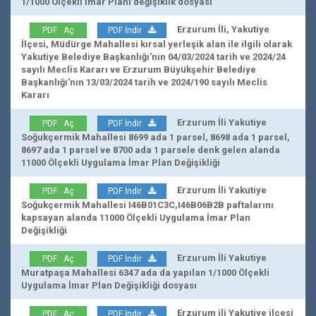
1/1000 Ölçekli İmar Planı değişiklik dosyası
Erzurum İli, Yakutiye
PDF Aç
PDF İndir
İlçesi, Müdürge Mahallesi kırsal yerleşik alan ile ilgili olarak
Yakutiye Belediye Başkanlığı'nın 04/03/2024 tarih ve 2024/24
sayılı Meclis Kararı ve Erzurum Büyükşehir Belediye
Başkanlığı'nın 13/03/2024 tarih ve 2024/190 sayılı Meclis
Kararı
Erzurum İli Yakutiye
PDF Aç
PDF İndir
Soğukçermik Mahallesi 8699 ada 1 parsel, 8698 ada 1 parsel,
8697 ada 1 parsel ve 8700 ada 1 parsele denk gelen alanda
11000 Ölçekli Uygulama İmar Plan Değişikliği
Erzurum İli Yakutiye
PDF Aç
PDF İndir
Soğukçermik Mahallesi I46B01C3C,I46B06B2B paftalarını
kapsayan alanda 11000 Ölçekli Uygulama İmar Plan
Değişikliği
Erzurum İli Yakutiye
PDF Aç
PDF İndir
Muratpaşa Mahallesi 6347 ada da yapılan 1/1000 Ölçekli
Uygulama İmar Plan Değişikliği dosyası
Erzurum ili Yakutiye ilçesi
PDF Aç
PDF İndir