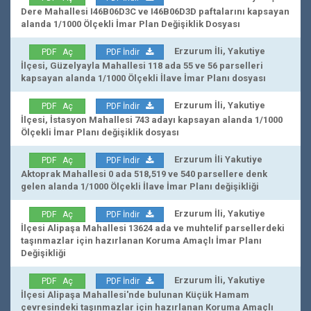
Dere Mahallesi I46B06D3C ve I46B06D3D paftalarını kapsayan
alanda 1/1000 Ölçekli İmar Plan Değişiklik Dosyası
Erzurum İli, Yakutiye
PDF Aç
PDF İndir
İlçesi, Güzelyayla Mahallesi 118 ada 55 ve 56 parselleri
kapsayan alanda 1/1000 Ölçekli İlave İmar Planı dosyası
Erzurum İli, Yakutiye
PDF Aç
PDF İndir
İlçesi, İstasyon Mahallesi 743 adayı kapsayan alanda 1/1000
Ölçekli İmar Planı değişiklik dosyası
Erzurum İli Yakutiye
PDF Aç
PDF İndir
Aktoprak Mahallesi 0 ada 518,519 ve 540 parsellere denk
gelen alanda 1/1000 Ölçekli İlave İmar Planı değişikliği
Erzurum İli, Yakutiye
PDF Aç
PDF İndir
İlçesi Alipaşa Mahallesi 13624 ada ve muhtelif parsellerdeki
taşınmazlar için hazırlanan Koruma Amaçlı İmar Planı
Değişikliği
Erzurum İli, Yakutiye
PDF Aç
PDF İndir
İlçesi Alipaşa Mahallesi'nde bulunan Küçük Hamam
çevresindeki taşınmazlar için hazırlanan Koruma Amaçlı