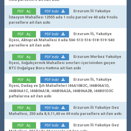
Erzurum İli Yakutiye
PDF Aç
PDF İndir
İstasyon Mahallesi 12555 ada 1 nolu parsel ve 40 ada 9 nolu
parsellere ait ilan askı
Erzurum İli, Yakutiye
PDF Aç
PDF İndir
İlçesi, Aktoprak Mahallesi 0 ada 504-513-516-518-519-540
parsellere ait ilan askı
Erzurum Merkez Yakutiye
PDF Aç
PDF İndir
İlçesi, Soğukçermik Mahallesi sınırları içerisinden geçen
BTC Doğalgaz Boru Hattına ait ilan askı
Erzurum İli, Yakutiye
PDF Aç
PDF İndir
İlçesi, Dadaş ve Şıh Mahalleleri I46A10B2C, I46B06A1D,
I46B06A1C, I46B06A1B, I46B06A2A, I46B06A2B, I46B01D3C
paftalarına ait ilan askı
Erzurum İli Yakutiye Gez
PDF Aç
PDF İndir
Mahallesi, 250 ada 8,9,11,40 ve 69 nolu parsellere ait ilan askı
Erzurum İli Yakutiye Gez
PDF Aç
PDF İndir