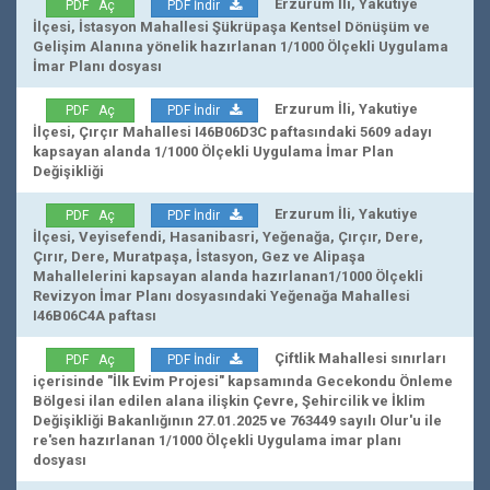
Erzurum İli, Yakutiye
PDF Aç
PDF İndir
İlçesi, İstasyon Mahallesi Şükrüpaşa Kentsel Dönüşüm ve
Gelişim Alanına yönelik hazırlanan 1/1000 Ölçekli Uygulama
İmar Planı dosyası
Erzurum İli, Yakutiye
PDF Aç
PDF İndir
İlçesi, Çırçır Mahallesi I46B06D3C paftasındaki 5609 adayı
kapsayan alanda 1/1000 Ölçekli Uygulama İmar Plan
Değişikliği
Erzurum İli, Yakutiye
PDF Aç
PDF İndir
İlçesi, Veyisefendi, Hasanibasri, Yeğenağa, Çırçır, Dere,
Çırır, Dere, Muratpaşa, İstasyon, Gez ve Alipaşa
Mahallelerini kapsayan alanda hazırlanan1/1000 Ölçekli
Revizyon İmar Planı dosyasındaki Yeğenağa Mahallesi
I46B06C4A paftası
Çiftlik Mahallesi sınırları
PDF Aç
PDF İndir
içerisinde "İlk Evim Projesi" kapsamında Gecekondu Önleme
Bölgesi ilan edilen alana ilişkin Çevre, Şehircilik ve İklim
Değişikliği Bakanlığının 27.01.2025 ve 763449 sayılı Olur'u ile
re'sen hazırlanan 1/1000 Ölçekli Uygulama imar planı
dosyası