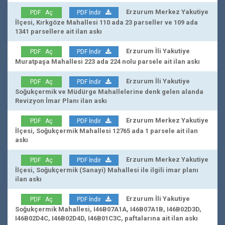
Erzurum Merkez Yakutiye
PDF Aç
PDF İndir
İlçesi, Kırkgöze Mahallesi 110 ada 23 parseller ve 109 ada
1341 parsellere ait ilan askı
Erzurum İli Yakutiye
PDF Aç
PDF İndir
Muratpaşa Mahallesi 223 ada 224 nolu parsele ait ilan askı
Erzurum İli Yakutiye
PDF Aç
PDF İndir
Soğukçermik ve Müdürge Mahallelerine denk gelen alanda
Revizyon İmar Planı ilan askı
Erzurum Merkez Yakutiye
PDF Aç
PDF İndir
İlçesi, Soğukçermik Mahallesi 12765 ada 1 parsele ait ilan
askı
Erzurum Merkez Yakutiye
PDF Aç
PDF İndir
İlçesi, Soğukçermik (Sanayi) Mahallesi ile ilgili imar planı
ilan askı
Erzurum İli Yakutiye
PDF Aç
PDF İndir
Soğukçermik Mahallesi, I46B07A1A, I46B07A1B, I46B02D3D,
I46B02D4C, I46B02D4D, I46B01C3C, paftalarına ait ilan askı