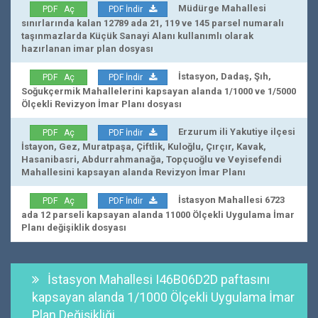
Müdürge Mahallesi
PDF Aç
PDF İndir
sınırlarında kalan 12789 ada 21, 119 ve 145 parsel numaralı
taşınmazlarda Küçük Sanayi Alanı kullanımlı olarak
hazırlanan imar plan dosyası
İstasyon, Dadaş, Şıh,
PDF Aç
PDF İndir
Soğukçermik Mahallelerini kapsayan alanda 1/1000 ve 1/5000
Ölçekli Revizyon İmar Planı dosyası
Erzurum ili Yakutiye ilçesi
PDF Aç
PDF İndir
İstayon, Gez, Muratpaşa, Çiftlik, Kuloğlu, Çırçır, Kavak,
Hasanibasri, Abdurrahmanağa, Topçuoğlu ve Veyisefendi
Mahallesini kapsayan alanda Revizyon İmar Planı
İstasyon Mahallesi 6723
PDF Aç
PDF İndir
ada 12 parseli kapsayan alanda 11000 Ölçekli Uygulama İmar
Planı değişiklik dosyası
İstasyon Mahallesi I46B06D2D paftasını
kapsayan alanda 1/1000 Ölçekli Uygulama İmar
Plan Değişikliği