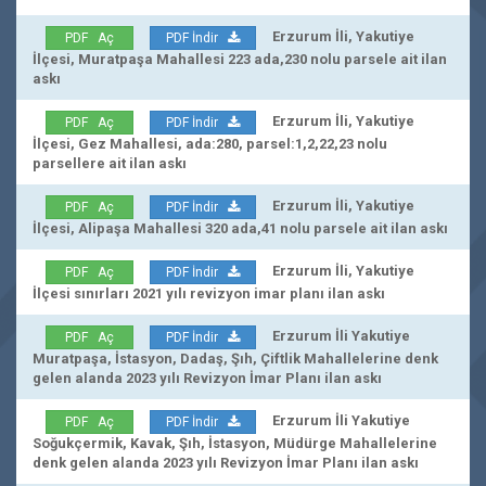
Erzurum İli, Yakutiye
PDF Aç
PDF İndir
İlçesi, Muratpaşa Mahallesi 223 ada,230 nolu parsele ait ilan
askı
Erzurum İli, Yakutiye
PDF Aç
PDF İndir
İlçesi, Gez Mahallesi, ada:280, parsel:1,2,22,23 nolu
parsellere ait ilan askı
Erzurum İli, Yakutiye
PDF Aç
PDF İndir
İlçesi, Alipaşa Mahallesi 320 ada,41 nolu parsele ait ilan askı
Erzurum İli, Yakutiye
PDF Aç
PDF İndir
İlçesi sınırları 2021 yılı revizyon imar planı ilan askı
Erzurum İli Yakutiye
PDF Aç
PDF İndir
Muratpaşa, İstasyon, Dadaş, Şıh, Çiftlik Mahallelerine denk
gelen alanda 2023 yılı Revizyon İmar Planı ilan askı
Erzurum İli Yakutiye
PDF Aç
PDF İndir
Soğukçermik, Kavak, Şıh, İstasyon, Müdürge Mahallelerine
denk gelen alanda 2023 yılı Revizyon İmar Planı ilan askı