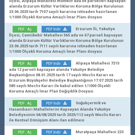
İlçesi, Alipaşa Mahallesi muhtelif ada ve parselleri kapsayan
alanda Erzurum Kültür Varlıklarını Koruma Bölge Kurulunun
23.06.2025 tarih 7107 sayılı kararına istinaden hazırlanan
1/1000 Ölçekli Koruma Amaçlı İmar Planı dosyası
Erzurum İli, Yakutiye
PDF Aç
PDF İndir
İlçesi, Camiikebir Mahallesi 565 ada ve 67 parseli kapsayan
alanda Erzurum Kültür Varlıklarını Koruma Bölge Kurulunun
23.06.2025 tarih 7111 sayılı kararına istinaden hazırlanan
1/1000 Ölçekli Koruma Amaçlı İmar Planı dosyası
Alipaşa Mahallesi 7215
PDF Aç
PDF İndir
ada 12 parseli kapsayan alanda Yakutiye Belediye
Başkanlığının 08.01.2025 tarih 17 sayılı Meclis Kararı ve
Erzurum Büyükşehir Belediye Başkanlığının 17.07.2025 tarih
585 sayılı Meclis Kararı ile kabul edilen 1/1000 Ölçekli
Koruma Amaçlı İmar Plan Değişiklik Dosyası
Soğukçermik ve
PDF Aç
PDF İndir
Hasanibasri Mahallelerini Kapsayan Alanda Yakutiye
Belediyesinin 04/08/2025 tarih 2025/112 sayılı Meclis Kararı
ile Kentsel Dönüşüm Alanı ilan edilmesi
Muratpaşa Mahallesi 223
PDF Aç
PDF İndir