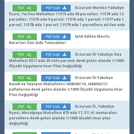
Erzurum Merkez Yakutiye
PDF Aç
PDF İndir
İlçesi, Yerlisu Mahallesi 11573 ada 56 parseller; 11574 ada 12
parseller; 11575 ada 5 parsel; 11576 ada 1 parsel; 11577 ada 1
parsel; 11578 ada 1 parsel; 11579 ada 1 parsellere ait ilan askı
İptal Edilen Meclis
PDF Aç
PDF İndir
Kararları İlan Askı Tutanakları
Erzurum İli Yakutiye Gez
PDF Aç
PDF İndir
Mahallesi 5517 ada 35 nolu parsele denk gelen alanda 1/1000
Ölçekli Uygulama İmar Plan Değişikliği
Erzurum İli Yakutiye
PDF Aç
PDF İndir
Kavak ve İstasyon Mahalleleri I46B06C1D, I46B06C1C
paftalarına denk gelen alanda 1/1000 Ölçekli Uygulama İmar
Plan Değişikliği
Erzurum İli, Yakutiye
PDF Aç
PDF İndir
İlçesi, Muratpaşa Mahallesi 875 ada 17, 57, 61 numaraları
parsellere denk gelen alanda 1/1000 ölçekli imar plan
değişikliği