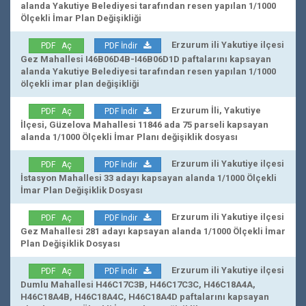
alanda Yakutiye Belediyesi tarafından resen yapılan 1/1000
Ölçekli İmar Plan Değişikliği
Erzurum ili Yakutiye ilçesi
PDF Aç
PDF İndir
Gez Mahallesi I46B06D4B-I46B06D1D paftalarını kapsayan
alanda Yakutiye Belediyesi tarafından resen yapılan 1/1000
ölçekli imar plan değişikliği
Erzurum İli, Yakutiye
PDF Aç
PDF İndir
İlçesi, Güzelova Mahallesi 11846 ada 75 parseli kapsayan
alanda 1/1000 Ölçekli İmar Planı değişiklik dosyası
Erzurum ili Yakutiye ilçesi
PDF Aç
PDF İndir
İstasyon Mahallesi 33 adayı kapsayan alanda 1/1000 Ölçekli
İmar Plan Değişiklik Dosyası
Erzurum ili Yakutiye ilçesi
PDF Aç
PDF İndir
Gez Mahallesi 281 adayı kapsayan alanda 1/1000 Ölçekli İmar
Plan Değişiklik Dosyası
Erzurum ili Yakutiye ilçesi
PDF Aç
PDF İndir
Dumlu Mahallesi H46C17C3B, H46C17C3C, H46C18A4A,
H46C18A4B, H46C18A4C, H46C18A4D paftalarını kapsayan