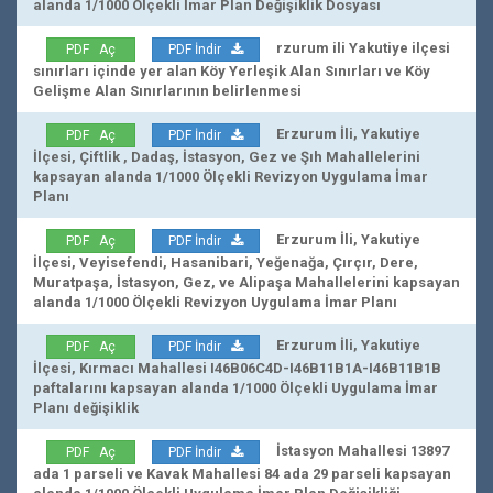
alanda 1/1000 Ölçekli İmar Plan Değişiklik Dosyası
rzurum ili Yakutiye ilçesi
PDF Aç
PDF İndir
sınırları içinde yer alan Köy Yerleşik Alan Sınırları ve Köy
Gelişme Alan Sınırlarının belirlenmesi
Erzurum İli, Yakutiye
PDF Aç
PDF İndir
İlçesi, Çiftlik , Dadaş, İstasyon, Gez ve Şıh Mahallelerini
kapsayan alanda 1/1000 Ölçekli Revizyon Uygulama İmar
Planı
Erzurum İli, Yakutiye
PDF Aç
PDF İndir
İlçesi, Veyisefendi, Hasanibari, Yeğenağa, Çırçır, Dere,
Muratpaşa, İstasyon, Gez, ve Alipaşa Mahallelerini kapsayan
alanda 1/1000 Ölçekli Revizyon Uygulama İmar Planı
Erzurum İli, Yakutiye
PDF Aç
PDF İndir
İlçesi, Kırmacı Mahallesi I46B06C4D-I46B11B1A-I46B11B1B
paftalarını kapsayan alanda 1/1000 Ölçekli Uygulama İmar
Planı değişiklik
İstasyon Mahallesi 13897
PDF Aç
PDF İndir
ada 1 parseli ve Kavak Mahallesi 84 ada 29 parseli kapsayan