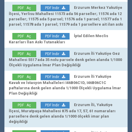
Erzurum Merkez Yakutiye
PDF Aç
PDF İndir
İlçesi, Yerlisu Mahallesi 11573 ada 56 parseller; 11574 ada 12
parseller; 11575 ada 5 parsel; 11576 ada 1 parsel; 11577 ada 1
parsel; 11578 ada 1 parsel; 11579 ada 1 parsellere ait ilan askı
İptal Edilen Meclis
PDF Aç
PDF İndir
Kararları İlan Askı Tutanakları
Erzurum İli Yakutiye Gez
PDF Aç
PDF İndir
Mahallesi 5517 ada 35 nolu parsele denk gelen alanda 1/1000
Ölçekli Uygulama İmar Plan Değişikliği
Erzurum İli Yakutiye
PDF Aç
PDF İndir
Kavak ve İstasyon Mahalleleri I46B06C1D, I46B06C1C
paftalarına denk gelen alanda 1/1000 Ölçekli Uygulama İmar
Plan Değişikliği
Erzurum İli, Yakutiye
PDF Aç
PDF İndir
İlçesi, Muratpaşa Mahallesi 875 ada 17, 57, 61 numaraları
parsellere denk gelen alanda 1/1000 ölçekli imar plan
değişikliği