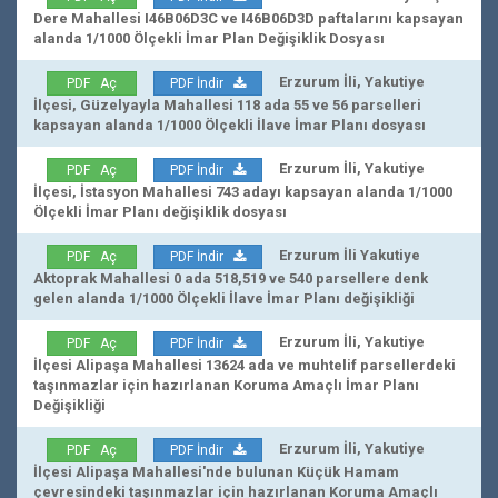
Dere Mahallesi I46B06D3C ve I46B06D3D paftalarını kapsayan
alanda 1/1000 Ölçekli İmar Plan Değişiklik Dosyası
Erzurum İli, Yakutiye
PDF Aç
PDF İndir
İlçesi, Güzelyayla Mahallesi 118 ada 55 ve 56 parselleri
kapsayan alanda 1/1000 Ölçekli İlave İmar Planı dosyası
Erzurum İli, Yakutiye
PDF Aç
PDF İndir
İlçesi, İstasyon Mahallesi 743 adayı kapsayan alanda 1/1000
Ölçekli İmar Planı değişiklik dosyası
Erzurum İli Yakutiye
PDF Aç
PDF İndir
Aktoprak Mahallesi 0 ada 518,519 ve 540 parsellere denk
gelen alanda 1/1000 Ölçekli İlave İmar Planı değişikliği
Erzurum İli, Yakutiye
PDF Aç
PDF İndir
İlçesi Alipaşa Mahallesi 13624 ada ve muhtelif parsellerdeki
taşınmazlar için hazırlanan Koruma Amaçlı İmar Planı
Değişikliği
Erzurum İli, Yakutiye
PDF Aç
PDF İndir
İlçesi Alipaşa Mahallesi'nde bulunan Küçük Hamam
çevresindeki taşınmazlar için hazırlanan Koruma Amaçlı