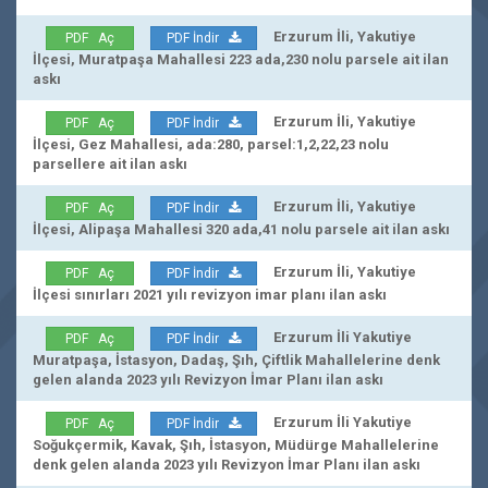
Erzurum İli, Yakutiye
PDF Aç
PDF İndir
İlçesi, Muratpaşa Mahallesi 223 ada,230 nolu parsele ait ilan
askı
Erzurum İli, Yakutiye
PDF Aç
PDF İndir
İlçesi, Gez Mahallesi, ada:280, parsel:1,2,22,23 nolu
parsellere ait ilan askı
Erzurum İli, Yakutiye
PDF Aç
PDF İndir
İlçesi, Alipaşa Mahallesi 320 ada,41 nolu parsele ait ilan askı
Erzurum İli, Yakutiye
PDF Aç
PDF İndir
İlçesi sınırları 2021 yılı revizyon imar planı ilan askı
Erzurum İli Yakutiye
PDF Aç
PDF İndir
Muratpaşa, İstasyon, Dadaş, Şıh, Çiftlik Mahallelerine denk
gelen alanda 2023 yılı Revizyon İmar Planı ilan askı
Erzurum İli Yakutiye
PDF Aç
PDF İndir
Soğukçermik, Kavak, Şıh, İstasyon, Müdürge Mahallelerine
denk gelen alanda 2023 yılı Revizyon İmar Planı ilan askı