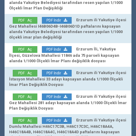
alanda Yakutiye Belediyesi tarafından resen yapılan 1/1000
Ölçekli İmar Plan Değişikliği
Erzurum ili Yakutiye ilçesi
PDF Aç
PDF İndir
Gez Mahallesi I46B06D4B-I46B06D1D paftalarını kapsayan
alanda Yakutiye Belediyesi tarafından resen yapılan 1/1000
ölçekli imar plan değişikliği
Erzurum İli, Yakutiye
PDF Aç
PDF İndir
İlçesi, Güzelova Mahallesi 11846 ada 75 parseli kapsayan
alanda 1/1000 Ölçekli İmar Planı değişiklik dosyası
Erzurum ili Yakutiye ilçesi
PDF Aç
PDF İndir
İstasyon Mahallesi 33 adayı kapsayan alanda 1/1000 Ölçekli
İmar Plan Değişiklik Dosyası
Erzurum ili Yakutiye ilçesi
PDF Aç
PDF İndir
Gez Mahallesi 281 adayı kapsayan alanda 1/1000 Ölçekli İmar
Plan Değişiklik Dosyası
Erzurum ili Yakutiye ilçesi
PDF Aç
PDF İndir
Dumlu Mahallesi H46C17C3B, H46C17C3C, H46C18A4A,
H46C18A4B, H46C18A4C, H46C18A4D paftalarını kapsayan