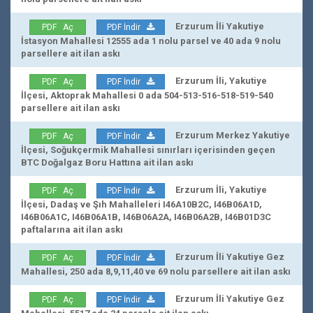
Erzurum İli Yakutiye
PDF Aç
PDF İndir
İstasyon Mahallesi 12555 ada 1 nolu parsel ve 40 ada 9 nolu
parsellere ait ilan askı
Erzurum İli, Yakutiye
PDF Aç
PDF İndir
İlçesi, Aktoprak Mahallesi 0 ada 504-513-516-518-519-540
parsellere ait ilan askı
Erzurum Merkez Yakutiye
PDF Aç
PDF İndir
İlçesi, Soğukçermik Mahallesi sınırları içerisinden geçen
BTC Doğalgaz Boru Hattına ait ilan askı
Erzurum İli, Yakutiye
PDF Aç
PDF İndir
İlçesi, Dadaş ve Şıh Mahalleleri I46A10B2C, I46B06A1D,
I46B06A1C, I46B06A1B, I46B06A2A, I46B06A2B, I46B01D3C
paftalarına ait ilan askı
Erzurum İli Yakutiye Gez
PDF Aç
PDF İndir
Mahallesi, 250 ada 8,9,11,40 ve 69 nolu parsellere ait ilan askı
Erzurum İli Yakutiye Gez
PDF Aç
PDF İndir