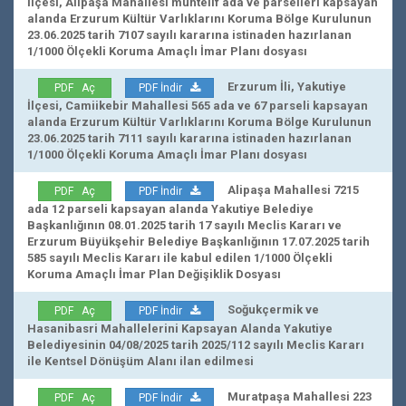
İlçesi, Alipaşa Mahallesi muhtelif ada ve parselleri kapsayan
alanda Erzurum Kültür Varlıklarını Koruma Bölge Kurulunun
23.06.2025 tarih 7107 sayılı kararına istinaden hazırlanan
1/1000 Ölçekli Koruma Amaçlı İmar Planı dosyası
Erzurum İli, Yakutiye
PDF Aç
PDF İndir
İlçesi, Camiikebir Mahallesi 565 ada ve 67 parseli kapsayan
alanda Erzurum Kültür Varlıklarını Koruma Bölge Kurulunun
23.06.2025 tarih 7111 sayılı kararına istinaden hazırlanan
1/1000 Ölçekli Koruma Amaçlı İmar Planı dosyası
Alipaşa Mahallesi 7215
PDF Aç
PDF İndir
ada 12 parseli kapsayan alanda Yakutiye Belediye
Başkanlığının 08.01.2025 tarih 17 sayılı Meclis Kararı ve
Erzurum Büyükşehir Belediye Başkanlığının 17.07.2025 tarih
585 sayılı Meclis Kararı ile kabul edilen 1/1000 Ölçekli
Koruma Amaçlı İmar Plan Değişiklik Dosyası
Soğukçermik ve
PDF Aç
PDF İndir
Hasanibasri Mahallelerini Kapsayan Alanda Yakutiye
Belediyesinin 04/08/2025 tarih 2025/112 sayılı Meclis Kararı
ile Kentsel Dönüşüm Alanı ilan edilmesi
Muratpaşa Mahallesi 223
PDF Aç
PDF İndir