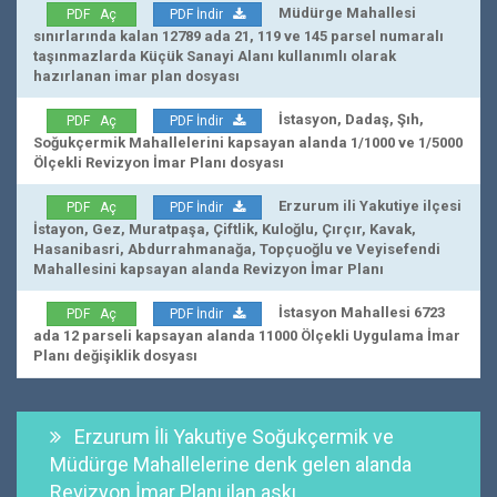
Müdürge Mahallesi
PDF Aç
PDF İndir
sınırlarında kalan 12789 ada 21, 119 ve 145 parsel numaralı
taşınmazlarda Küçük Sanayi Alanı kullanımlı olarak
hazırlanan imar plan dosyası
İstasyon, Dadaş, Şıh,
PDF Aç
PDF İndir
Soğukçermik Mahallelerini kapsayan alanda 1/1000 ve 1/5000
Ölçekli Revizyon İmar Planı dosyası
Erzurum ili Yakutiye ilçesi
PDF Aç
PDF İndir
İstayon, Gez, Muratpaşa, Çiftlik, Kuloğlu, Çırçır, Kavak,
Hasanibasri, Abdurrahmanağa, Topçuoğlu ve Veyisefendi
Mahallesini kapsayan alanda Revizyon İmar Planı
İstasyon Mahallesi 6723
PDF Aç
PDF İndir
ada 12 parseli kapsayan alanda 11000 Ölçekli Uygulama İmar
Planı değişiklik dosyası
Erzurum İli Yakutiye Soğukçermik ve
Müdürge Mahallelerine denk gelen alanda
Revizyon İmar Planı ilan askı