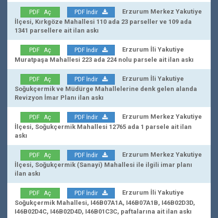
Erzurum Merkez Yakutiye
PDF Aç
PDF İndir
İlçesi, Kırkgöze Mahallesi 110 ada 23 parseller ve 109 ada
1341 parsellere ait ilan askı
Erzurum İli Yakutiye
PDF Aç
PDF İndir
Muratpaşa Mahallesi 223 ada 224 nolu parsele ait ilan askı
Erzurum İli Yakutiye
PDF Aç
PDF İndir
Soğukçermik ve Müdürge Mahallelerine denk gelen alanda
Revizyon İmar Planı ilan askı
Erzurum Merkez Yakutiye
PDF Aç
PDF İndir
İlçesi, Soğukçermik Mahallesi 12765 ada 1 parsele ait ilan
askı
Erzurum Merkez Yakutiye
PDF Aç
PDF İndir
İlçesi, Soğukçermik (Sanayi) Mahallesi ile ilgili imar planı
ilan askı
Erzurum İli Yakutiye
PDF Aç
PDF İndir
Soğukçermik Mahallesi, I46B07A1A, I46B07A1B, I46B02D3D,
I46B02D4C, I46B02D4D, I46B01C3C, paftalarına ait ilan askı