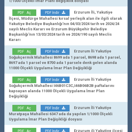
1/1000 Ölçekli İmar Planı değişiklik dosyası
Erzurum İli, Yakutiye
PDF Aç
PDF İndir
İlçesi, Müdürge Mahallesi kırsal yerleşik alan ile ilgili olarak
Yakutiye Belediye Başkanlığı'nın 04/03/2024 tarih ve 2024/24
sayılı Meclis Kararı ve Erzurum Büyükşehir Belediye
Başkanlığı'nın 13/03/2024 tarih ve 2024/190 sayılı Meclis
Kararı
Erzurum İli Yakutiye
PDF Aç
PDF İndir
Soğukçermik Mahallesi 8699 ada 1 parsel, 8698 ada 1 parsel,
8697 ada 1 parsel ve 8700 ada 1 parsele denk gelen alanda
11000 Ölçekli Uygulama İmar Plan Değişikliği
Erzurum İli Yakutiye
PDF Aç
PDF İndir
Soğukçermik Mahallesi I46B01C3C,I46B06B2B paftalarını
kapsayan alanda 11000 Ölçekli Uygulama İmar Plan
Değişikliği
Erzurum İli Yakutiye
PDF Aç
PDF İndir
Muratpaşa Mahallesi 6347 ada da yapılan 1/1000 Ölçekli
Uygulama İmar Plan Değişikliği dosyası
Erzurum ili Yakutiye ilçesi
PDF Aç
PDF İndir