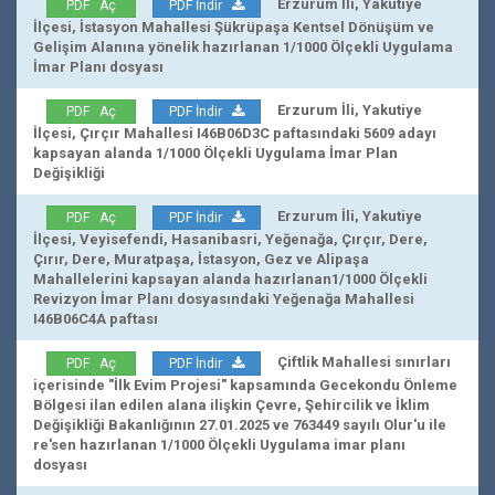
Erzurum İli, Yakutiye
PDF Aç
PDF İndir
İlçesi, İstasyon Mahallesi Şükrüpaşa Kentsel Dönüşüm ve
Gelişim Alanına yönelik hazırlanan 1/1000 Ölçekli Uygulama
İmar Planı dosyası
Erzurum İli, Yakutiye
PDF Aç
PDF İndir
İlçesi, Çırçır Mahallesi I46B06D3C paftasındaki 5609 adayı
kapsayan alanda 1/1000 Ölçekli Uygulama İmar Plan
Değişikliği
Erzurum İli, Yakutiye
PDF Aç
PDF İndir
İlçesi, Veyisefendi, Hasanibasri, Yeğenağa, Çırçır, Dere,
Çırır, Dere, Muratpaşa, İstasyon, Gez ve Alipaşa
Mahallelerini kapsayan alanda hazırlanan1/1000 Ölçekli
Revizyon İmar Planı dosyasındaki Yeğenağa Mahallesi
I46B06C4A paftası
Çiftlik Mahallesi sınırları
PDF Aç
PDF İndir
içerisinde "İlk Evim Projesi" kapsamında Gecekondu Önleme
Bölgesi ilan edilen alana ilişkin Çevre, Şehircilik ve İklim
Değişikliği Bakanlığının 27.01.2025 ve 763449 sayılı Olur'u ile
re'sen hazırlanan 1/1000 Ölçekli Uygulama imar planı
dosyası